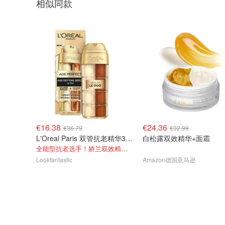
相似同款
€16.38
€24.36
€36.79
€32.99
L'Oreal Paris 双管抗老精华30ml
白松露双效精华+面霜
全能型抗老选手！娇兰双效精华平替！
Lookfantastic
Amazon德国亚马逊