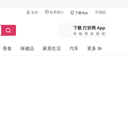
联系我们
德国
登录
下载App
🇺🇸
美国
下载 打折网 App
体验更多精彩
🇨🇳
中国
美食
保健品
家居生活
汽车
更多
🇨🇦
加拿大
🇬🇧
家电数码
英国
母婴玩具
🇩🇪
德国
旅游
🇫🇷
法国
🇮🇹
意大利
🇦🇺
澳洲
🇳🇿
新西兰