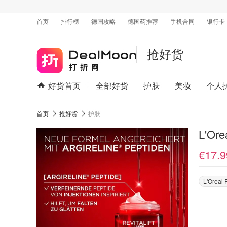
首页
排行榜
德国攻略
德国药推荐
手机合同
银行卡
抢好货
好货首页
全部好货
护肤
美妆
个人
首页
抢好货
护肤
L'Or
€17.9
L'Oreal 