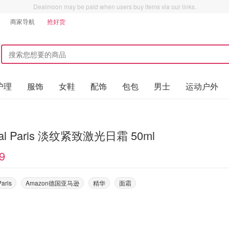
Dealmoon may be paid when users buy items via our links.
商家导航
抢好货
护理
服饰
女鞋
配饰
包包
男士
运动户外
eal Paris 淡纹紧致激光日霜 50ml
9
Paris
Amazon德国亚马逊
精华
面霜