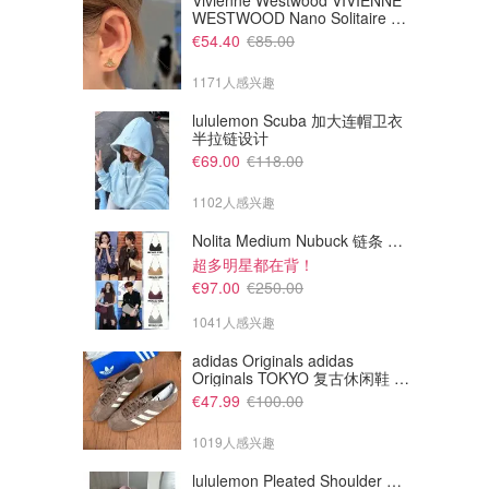
Vivienne Westwood VIVIENNE
WESTWOOD Nano Solitaire 耳
环
€54.40
€85.00
1171人感兴趣
lululemon Scuba 加大连帽卫衣
半拉链设计
€69.00
€118.00
1102人感兴趣
Nolita Medium Nubuck 链条 pochette
超多明星都在背！
€11.98
€44.99
€22.99
€69.62
€97.00
€250.00
Nivea 抗黑眼圈眼霜
Lancome 小黑瓶30ml礼盒
1041人感兴趣
价值€164=变相2.7折
Amazon德国亚马逊
Amazon德国亚马逊
adidas Originals adidas
Originals TOKYO 复古休闲鞋 深
棕色
€47.99
€100.00
1019人感兴趣
lululemon Pleated Shoulder Bag 10L 单肩包