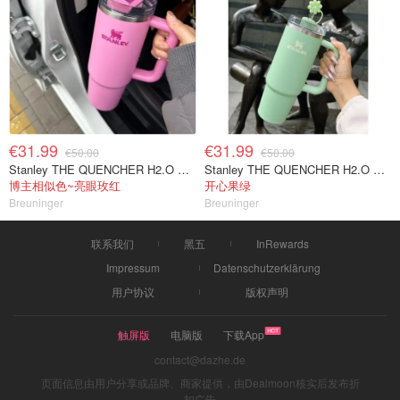
€31.99
€31.99
€50.00
€50.00
Stanley THE QUENCHER H2.O 保温杯 1.18L 粉色
Stanley THE QUENCHER H2.O 保温杯 1.18升 浅绿色
博主相似色~亮眼玫红
开心果绿
Breuninger
Breuninger
联系我们
黑五
InRewards
Impressum
Datenschutzerklärung
用户协议
版权声明
触屏版
电脑版
下载App
contact@dazhe.de
页面信息由用户分享或品牌、商家提供，由Dealmoon核实后发布折
扣广告