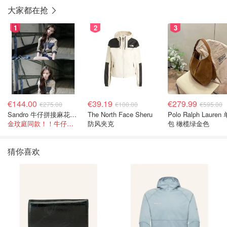
大家都在抢
1
2
3
€144.00
€39.19
€279.99
€275.00
€100.00
€595.00
Sandro 牛仔拼接麻花针织夹克
The North Face Sheru
Polo Ralph Lauren
金玟庭同款！！牛仔拼接超有层次感
防风夹克
包 橄榄绿金色
猜你喜欢