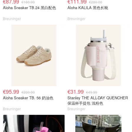
€87.99
€111.99
€160.00
€280.00
Aloha Sneaker TB.24 黑白配色
Aloha KALILA 黑色长靴
Breuninger
Breuninger
€95.99
€31.99
€200.00
€49.99
Aloha Sneaker TB. 56 奶油色
Stanley THE ALL-DAY QUENCHER
保温杯手提包 浅粉色
Breuninger
Breuninger