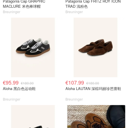
Patagonia Cap GRAPHIC
Patagonia Cap FRITZ ROY ICON
MACLURE 米色棒球帽
TRAD 浅粉色
Breuninger
Breuninger
€95.99
€107.99
€180.00
€180.00
Aloha 黑白色运动鞋
Aloha LAUTAN 深棕玛丽珍芭蕾鞋
Breuninger
Breuninger