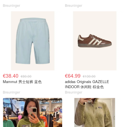
Breuninger
Breuninger
€38.40
€64.99
€80.00
€130.00
Mammut 男士短裤 蓝色
adidas Originals GAZELLE
INDOOR 休闲鞋 棕金色
Breuninger
Breuninger