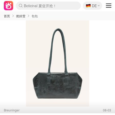
🇩🇪
4折！lulu周四疯狂上新
DE
Boticinal 夏促开抢！
还没结束！&OtherStories大促
Joybuy变相75折 随时失效
速领！Stanley独家85折
疑似霸哥！Camper额外叠85折
Zalando 奥莱闪促！每日更新
Moncler反季囤！5折起+叠9折
Coach Brooklyn仅€192
首页
抢好货
包包
Breuninger
08-03