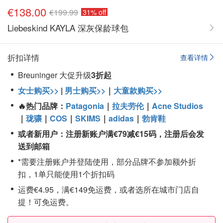
€138.00
€199.99
31% off
Liebeskind KAYLA 深灰保龄球包
折扣详情
查看详情
Breuninger 大促升级
3折起
女士购买>>
|
男士购买>>
｜
大童款购买>>
🔥热门品牌：
Patagonia
｜
拉夫劳伦
｜
Acne Studios
｜
珑骧
｜
COS
｜
SKIMS
｜
adidas
｜
勃肯鞋
或者新用户：
注册
新账户
满€79
减€15
码，注册后会发
送到邮箱
*需要注册账户并登陆使用，部分品牌不参加额外折
扣，1单只能使用1个折扣码
运费€4.95，满€149免运费，或者选所在城市门店自
提！可免运费。