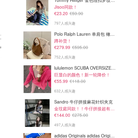
Tommy Hilfiger 金色纽扣罗纹背心
Jisoo同款！
€23.20
€59.90
797人感兴趣
Polo Ralph Lauren 单肩包 橄榄绿金色
蹲补货！
€279.99
€595.00
752人感兴趣
lululemon SCUBA OVERSIZED 半拉链卫衣 紫红色
巨显白的颜色！新一轮降价！
€10.94
€111.51
€13.67
€203.00
€55.99
€118.00
The ordinary 30%果酸精华 30ml
Guerlain 双效修护精华 50ml
控油改善痘印去闭口粉刺
632人感兴趣
几乎也是半价！
455.67 € / 1 l
2.230,20 € / 1 l
Sandro 牛仔拼接麻花针织夹克
Parfumdreams
Parfumdreams
金玟庭同款！！牛仔拼接超有层次感
€144.00
€275.00
497人感兴趣
adidas Originals adidas Originals TOKYO 复古休闲鞋 深棕色