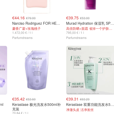
€44.16
€39.75
€79.00
€53.00
Narciso Rodriguez FOR HER 30ml
Murad Hydration 保湿乳 SPF50
麝香广藿+玫瑰桃子
高倍防晒+面霜 省掉一个护肤步骤！
1.472,00 € / 1 l
795,00 € / 1 l
Parfumdreams
Parfumdreams
€35.42
€39.31
€53.60
€63.20
ml
Kerastase 极光洗发水500ml补
Kerastase 双重功能洗发水500ml
充装
净澈头皮 洁净发丝
70.84 € / 1 l