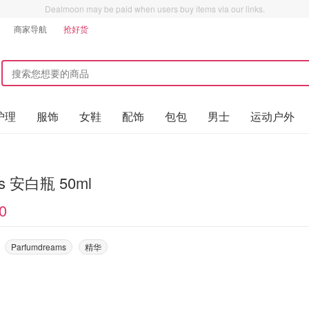
Dealmoon may be paid when users buy items via our links.
商家导航
抢好货
护理
服饰
女鞋
配饰
包包
男士
运动户外
l's 安白瓶 50ml
0
Parfumdreams
精华