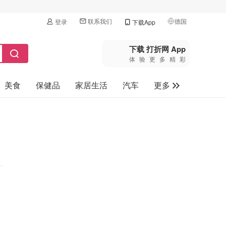
联系我们
德国
登录
下载App
🇺🇸
美国
下载 打折网 App
体验更多精彩
🇨🇳
中国
美食
保健品
家居生活
汽车
更多
🇨🇦
加拿大
🇬🇧
家电数码
英国
母婴玩具
🇩🇪
德国
旅游
🇫🇷
法国
🇮🇹
意大利
🇦🇺
澳洲
🇳🇿
新西兰