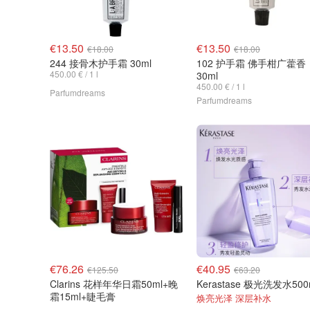
€13.50
€13.50
€18.00
€18.00
244 接骨木护手霜 30ml
102 护手霜 佛手柑广藿香
450.00 € / 1 l
30ml
450.00 € / 1 l
Parfumdreams
Parfumdreams
€76.26
€40.95
€125.50
€63.20
Clarins 花样年华日霜50ml+晚
Kerastase 极光洗发水500
霜15ml+睫毛膏
焕亮光泽 深层补水