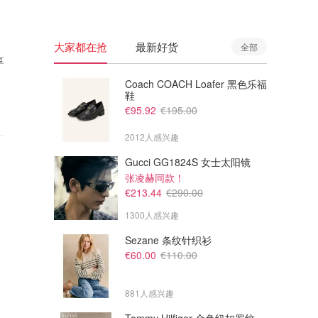
大家都在抢
最新好货
全部
享
Coach COACH Loafer 黑色乐福
鞋
€95.92
€195.00
2012人感兴趣
Gucci GG1824S 女士太阳镜
张凌赫同款！
€213.44
€290.00
1300人感兴趣
Sezane 条纹针织衫
€60.00
€110.00
881人感兴趣