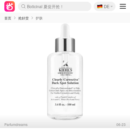
Boticinal 夏促开抢！
🇩🇪
4折！lulu周四疯狂上新
DE
还没结束！&OtherStories大促
Joybuy变相75折 随时失效
速领！Stanley独家85折
疑似霸哥！Camper额外叠85折
Zalando 奥莱闪促！每日更新
Moncler反季囤！5折起+叠9折
Coach Brooklyn仅€192
首页
抢好货
护肤
Parfumdreams
06-23