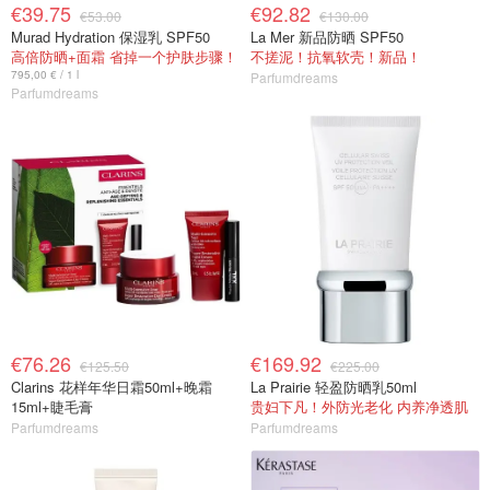
€39.75
€92.82
€53.00
€130.00
Murad Hydration 保湿乳 SPF50
La Mer 新品防晒 SPF50
高倍防晒+面霜 省掉一个护肤步骤！
不搓泥！抗氧软壳！新品！
795,00 € / 1 l
Parfumdreams
Parfumdreams
€76.26
€169.92
€125.50
€225.00
Clarins 花样年华日霜50ml+晚霜
La Prairie 轻盈防晒乳50ml
15ml+睫毛膏
贵妇下凡！外防光老化 内养净透肌
Parfumdreams
Parfumdreams