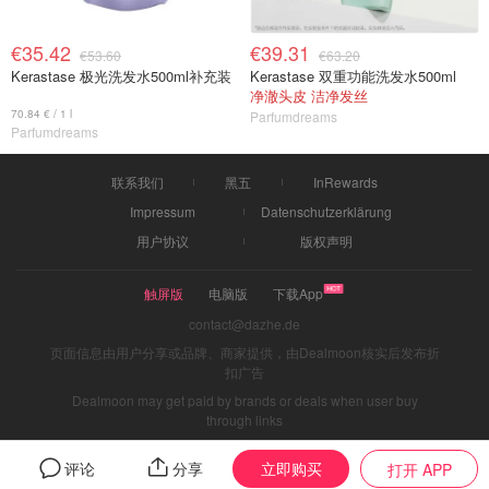
€35.42
€39.31
€53.60
€63.20
Kerastase 极光洗发水500ml补充装
Kerastase 双重功能洗发水500ml
净澈头皮 洁净发丝
70.84 € / 1 l
Parfumdreams
Parfumdreams
联系我们
黑五
InRewards
Impressum
Datenschutzerklärung
用户协议
版权声明
触屏版
电脑版
下载App
contact@dazhe.de
页面信息由用户分享或品牌、商家提供，由Dealmoon核实后发布折
扣广告
Dealmoon may get paid by brands or deals when user buy
through links
立即购买
评论
分享
打开 APP