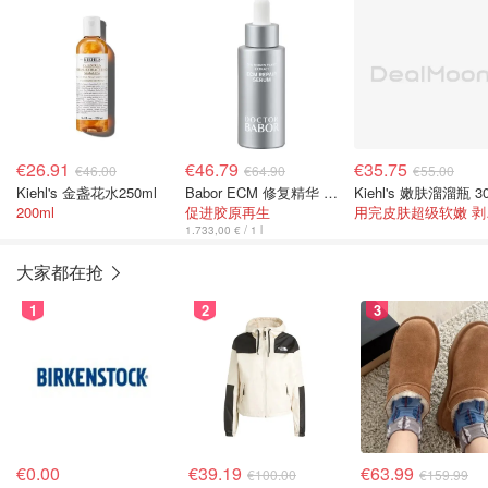
€26.91
€46.79
€35.75
€46.00
€64.90
€55.00
Kiehl's 金盏花水250ml
Babor ECM 修复精华 30ml
Kiehl's 嫩肤溜溜瓶 3
200ml
促进胶原再生
用完
1.733,00 € / 1 l
大家都在抢
1
2
3
€0.00
€39.19
€63.99
€100.00
€159.99