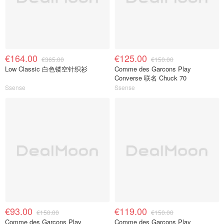
€164.00
€125.00
€365.00
€150.00
Low Classic 白色镂空针织衫
Comme des Garcons Play
Converse 联名 Chuck 70
Ssense
Ssense
€93.00
€119.00
€150.00
€150.00
Comme des Garcons Play
Comme des Garcons Play