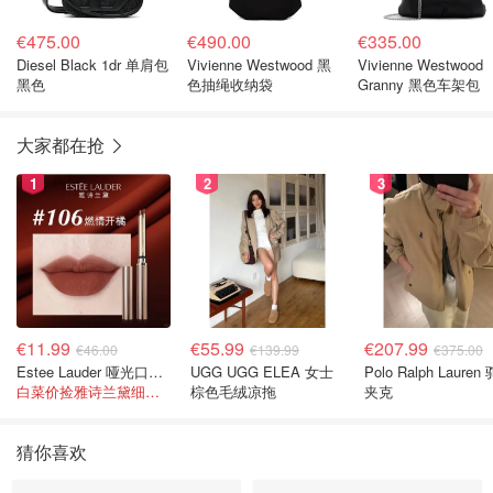
€475.00
€490.00
€335.00
Diesel Black 1dr 单肩包
Vivienne Westwood 黑
Vivienne Westwood
黑色
色抽绳收纳袋
Granny 黑色车架包
大家都在抢
1
2
3
€11.99
€55.99
€207.99
€46.00
€139.99
€375.00
Estee Lauder 哑光口红 double or nothing色号
UGG UGG ELEA 女士
Polo Ralph Lauren
白菜价捡雅诗兰黛细管！薄涂没毛病
棕色毛绒凉拖
夹克
猜你喜欢