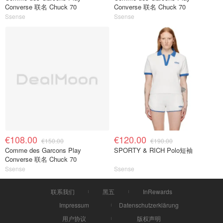
Converse 联名 Chuck 70
Converse 联名 Chuck 70
Ssense
Ssense
€108.00
€120.00
€150.00
€190.00
Comme des Garcons Play
SPORTY & RICH Polo短袖
Converse 联名 Chuck 70
Ssense
Ssense
联系我们
黑五
InRewards
Impressum
Datenschutzerklärung
用户协议
版权声明