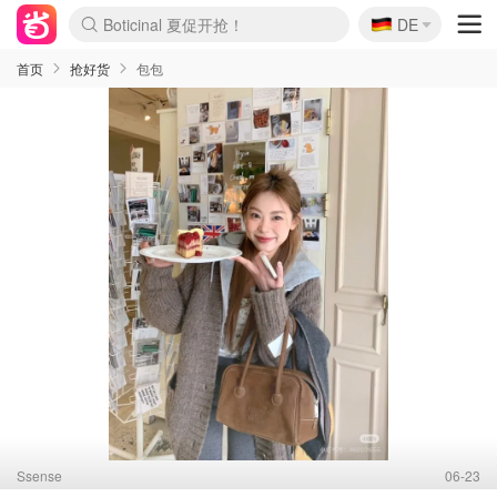
🇩🇪
4折！lulu周四疯狂上新
DE
还没结束！&OtherStories大促
Joybuy变相75折 随时失效
速领！Stanley独家85折
疑似霸哥！Camper额外叠85折
Zalando 奥莱闪促！每日更新
Moncler反季囤！5折起+叠9折
Coach Brooklyn仅€192
首页
抢好货
包包
Ssense
06-23