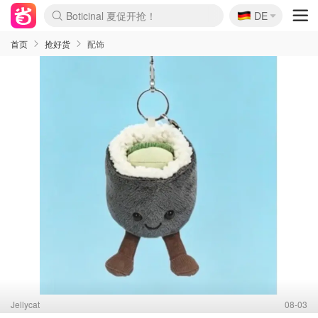
🇩🇪
4折！lulu周四疯狂上新
DE
Boticinal 夏促开抢！
还没结束！&OtherStories大促
Joybuy变相75折 随时失效
速领！Stanley独家85折
疑似霸哥！Camper额外叠85折
Zalando 奥莱闪促！每日更新
Moncler反季囤！5折起+叠9折
Coach Brooklyn仅€192
首页
抢好货
配饰
Jellycat
08-03