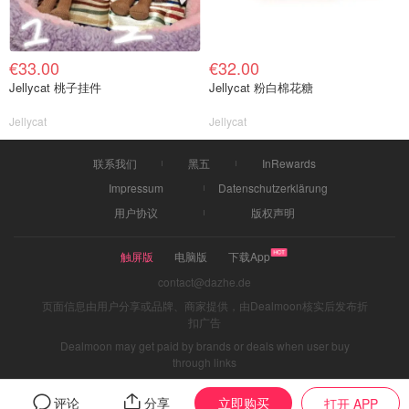
€33.00
€32.00
Jellycat 桃子挂件
Jellycat 粉白棉花糖
Jellycat
Jellycat
联系我们
黑五
InRewards
Impressum
Datenschutzerklärung
用户协议
版权声明
触屏版
电脑版
下载App
contact@dazhe.de
页面信息由用户分享或品牌、商家提供，由Dealmoon核实后发布折
扣广告
Dealmoon may get paid by brands or deals when user buy
through links
立即购买
评论
分享
打开 APP