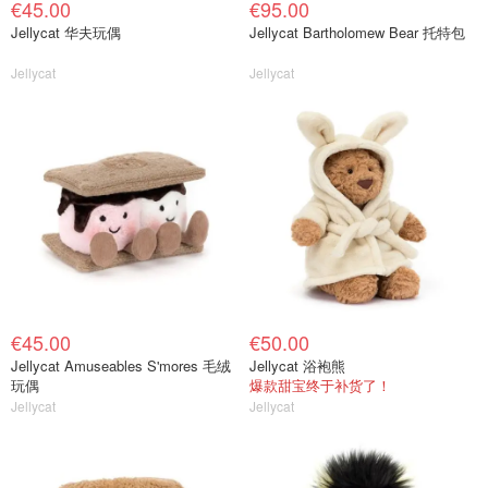
€45.00
€95.00
Jellycat 华夫玩偶
Jellycat Bartholomew Bear 托特包
Jellycat
Jellycat
€45.00
€50.00
Jellycat Amuseables S'mores 毛绒
Jellycat 浴袍熊
玩偶
爆款甜宝终于补货了！
Jellycat
Jellycat