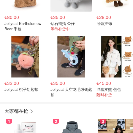
€80.00
€35.00
€28.00
Jellycat Bartholomew
钻石戒指 公仔
可颂挂饰
Bear 手包
等待补货中
€32.00
€35.00
€45.00
Jellycat 桃子钥匙扣
Jellycat 天空龙毛绒钥匙
巴塞罗熊 包包
扣
随时补货
大家都在抢
1
2
3