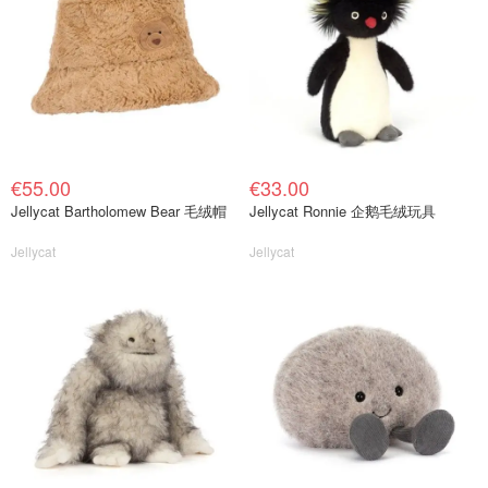
€55.00
€33.00
Jellycat Bartholomew Bear 毛绒帽
Jellycat Ronnie 企鹅毛绒玩具
Jellycat
Jellycat