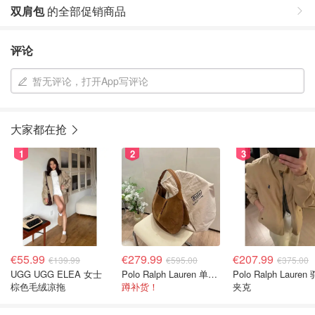
双肩包
的全部促销商品
评论
暂无评论，打开App写评论
大家都在抢
1
2
3
€55.99
€279.99
€207.99
€139.99
€595.00
€375.00
UGG UGG ELEA 女士
Polo Ralph Lauren 单肩包 橄榄绿金色
Polo Ralph Lauren
棕色毛绒凉拖
蹲补货！
夹克