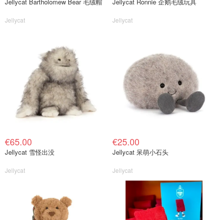
Jellycat Bartholomew Bear 毛绒帽
Jellycat Ronnie 企鹅毛绒玩具
Jellycat
Jellycat
€65.00
€25.00
Jellycat 雪怪出没
Jellycat 呆萌小石头
Jellycat
Jellycat