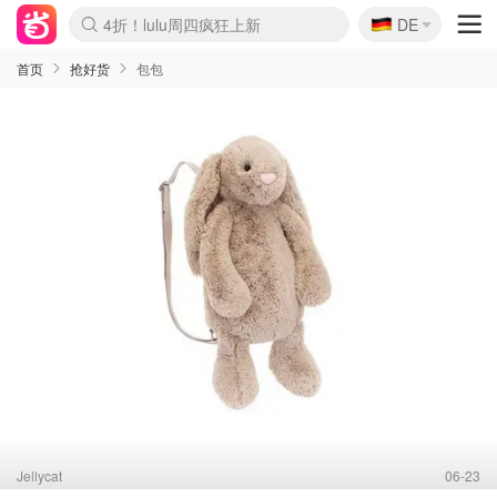
🇩🇪
4折！lulu周四疯狂上新
DE
Boticinal 夏促开抢！
还没结束！&OtherStories大促
Joybuy变相75折 随时失效
速领！Stanley独家85折
疑似霸哥！Camper额外叠85折
Zalando 奥莱闪促！每日更新
Moncler反季囤！5折起+叠9折
Coach Brooklyn仅€192
首页
抢好货
包包
Jellycat
06-23