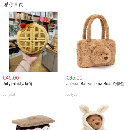
猜你喜欢
€45.00
€95.00
Jellycat 华夫玩偶
Jellycat Bartholomew Bear 托特包
Jellycat
Jellycat