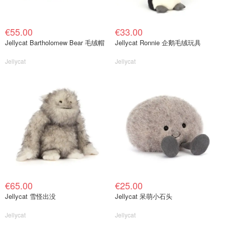
€55.00
€33.00
Jellycat Bartholomew Bear 毛绒帽
Jellycat Ronnie 企鹅毛绒玩具
Jellycat
Jellycat
€65.00
€25.00
Jellycat 雪怪出没
Jellycat 呆萌小石头
Jellycat
Jellycat