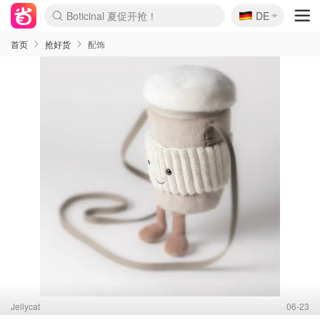
🇩🇪
4折！lulu周四疯狂上新
DE
Boticinal 夏促开抢！
还没结束！&OtherStories大促
Joybuy变相75折 随时失效
速领！Stanley独家85折
疑似霸哥！Camper额外叠85折
Zalando 奥莱闪促！每日更新
Moncler反季囤！5折起+叠9折
Coach Brooklyn仅€192
首页
抢好货
配饰
Jellycat
06-23