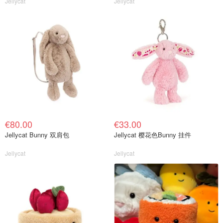
Jellycat
Jellycat
€80.00
€33.00
Jellycat Bunny 双肩包
Jellycat 樱花色Bunny 挂件
Jellycat
Jellycat