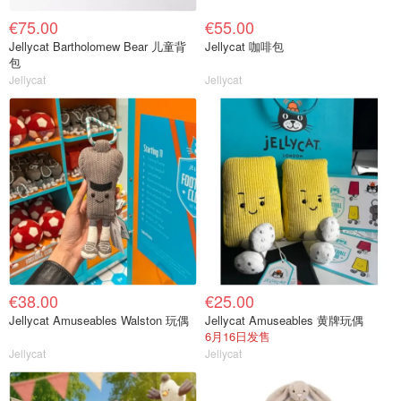
€75.00
€55.00
Jellycat Bartholomew Bear 儿童背
Jellycat 咖啡包
包
Jellycat
Jellycat
€38.00
€25.00
Jellycat Amuseables Walston 玩偶
Jellycat Amuseables 黄牌玩偶
6月16日发售
Jellycat
Jellycat