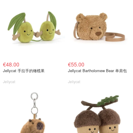
€48.00
€55.00
Jellycat 手拉手的橄榄果
Jellycat Bartholomew Bear 单肩包
Jellycat
Jellycat