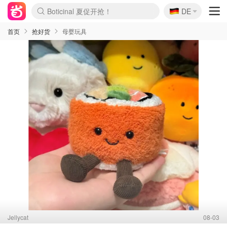
🇩🇪
4折！lulu周四疯狂上新
DE
Boticinal 夏促开抢！
还没结束！&OtherStories大促
Joybuy变相75折 随时失效
速领！Stanley独家85折
疑似霸哥！Camper额外叠85折
Zalando 奥莱闪促！每日更新
Moncler反季囤！5折起+叠9折
Coach Brooklyn仅€192
首页
抢好货
母婴玩具
Jellycat
08-03