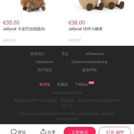
€35.00
€38.00
Jellycat 卡皮巴拉钥匙扣
Jellycat 结伴小橡果
Jellycat
Jellycat
联系我们
黑五
InRewards
Impressum
Datenschutzerklärung
用户协议
版权声明
触屏版
电脑版
下载App
contact@dazhe.de
页面信息由用户分享或品牌、商家提供，由Dealmoon核实后发布折
扣广告
Dealmoon may get paid by brands or deals when user buy
through links
立即购买
评论
分享
打开 APP