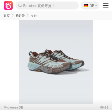
🇩🇪
4折！lulu周四疯狂上新
DE
Boticinal 夏促开抢！
还没结束！&OtherStories大促
Joybuy变相75折 随时失效
速领！Stanley独家85折
疑似霸哥！Camper额外叠85折
Zalando 奥莱闪促！每日更新
Moncler反季囤！5折起+叠9折
Coach Brooklyn仅€192
首页
抢好货
女鞋
Mytheresa DE
06-23