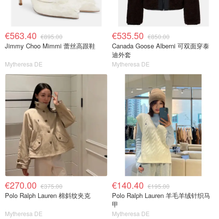
€563.40
€535.50
€895.00
€850.00
Jimmy Choo Mimmi 蕾丝高跟鞋
Canada Goose Alberni 可双面穿泰
迪外套
Mytheresa DE
Mytheresa DE
€270.00
€140.40
€375.00
€195.00
Polo Ralph Lauren 棉斜纹夹克
Polo Ralph Lauren 羊毛羊绒针织马
甲
Mytheresa DE
Mytheresa DE