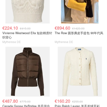
€224.10
€894.60
€415.00
€1420.00
Vivienne Westwood Ella 短款棉质针
The Row 圆形麂皮手提包 90年代风
织背心
Mytheresa DE
Mytheresa DE
€487.80
€160.20
€775.00
€255.00
Canada Goose HyBridge 羊毛混合
Polo Ralph Lauren 羊毛羊绒开衫