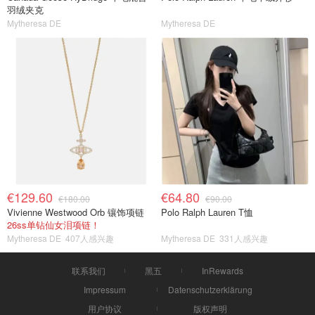
羽绒夹克
Mytheresa DE
Mytheresa DE
€129.60
€64.80
€180.00
€90.00
Vivienne Westwood Orb 镶饰项链
Polo Ralph Lauren T恤
26ss单钻仙女泪项链！
Mytheresa DE
407人感兴趣
Mytheresa DE
331人感兴趣
联系我们
黑五
InRewards
Impressum
Datenschutzerklärung
用户协议
版权声明