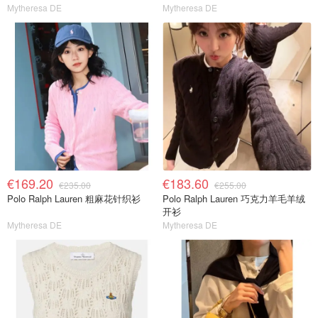
Mytheresa DE
Mytheresa DE
€169.20
€183.60
€235.00
€255.00
Polo Ralph Lauren 粗麻花针织衫
Polo Ralph Lauren 巧克力羊毛羊绒
开衫
Mytheresa DE
Mytheresa DE