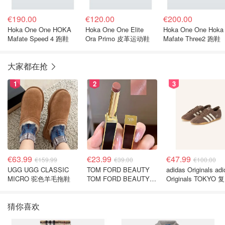
€190.00
€120.00
€200.00
Hoka One One HOKA
Hoka One One Elite
Hoka One One Hoka
Mafate Speed 4 跑鞋
Ora Primo 皮革运动鞋
Mafate Three2 跑鞋
大家都在抢
1
2
3
€63.99
€23.99
€47.99
€159.99
€39.00
€100.00
UGG UGG CLASSIC
TOM FORD BEAUTY
adidas Originals ad
MICRO 驼色羊毛拖鞋
TOM FORD BEAUTY
Originals TOKYO 
SLIM LIP COLOR
休闲鞋 深棕色
SHINE 口红 open back
猜你喜欢
色