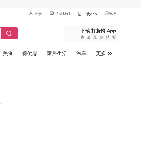
联系我们
德国
登录
下载App
🇺🇸
美国
下载 打折网 App
体验更多精彩
🇨🇳
中国
美食
保健品
家居生活
汽车
更多
🇨🇦
加拿大
🇬🇧
家电数码
英国
母婴玩具
🇩🇪
德国
旅游
🇫🇷
法国
🇮🇹
意大利
🇦🇺
澳洲
🇳🇿
新西兰