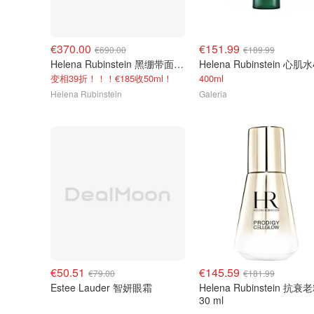
€370.00
€151.99
€690.00
€189.99
Helena Rubinstein 黑绷带面霜 100ml
变相39折！！！€185收50ml！
400ml
Helena Rubinstein
Galeria
€50.51
€145.59
€79.00
€181.99
Estee Lauder 智妍眼霜
Helena Rubinstein 抗
30 ml