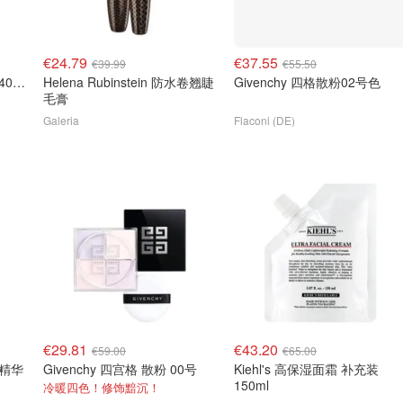
€24.79
€37.55
€39.99
€55.50
Helena Rubinstein 心肌水400ml
Helena Rubinstein 防水卷翘睫
Givenchy 四格散粉02号色
毛膏
Galeria
Flaconi (DE)
€29.81
€43.20
€59.00
€65.00
衰老精华
Givenchy 四宫格 散粉 00号
Kiehl's 高保湿面霜 补充装
150ml
冷暖四色！修饰黯沉！