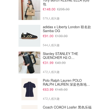
Tory Burch KLEINE ELLA 托特
包
€148.00
€295.00
579人感兴趣
adidas x Liberty London 联名款
Samba OG
€91.00
€130.00
544人感兴趣
Stanley STANLEY THE
QUENCHER H2.O
€46.00
FLOWSTATE 保温杯 1.18L 黑
€70.00
€31.99
€49.99
色
Dior Backstage 腮红
Chanel 腮红高光盘 暖金桃色
472人感兴趣
Flaconi (DE)
Flaconi (DE)
Polo Ralph Lauren POLO
RALPH LAUREN 深蓝色珠地布
Polo衫
€63.99
€145.00
472人感兴趣
Coach COACH Loafer 黑色乐福