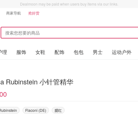
Dealmoon may be paid when users buy items via our links.
商家导航
抢好货
护理
服饰
女鞋
配饰
包包
男士
运动户外
na Rubinstein 小针管精华
00
Rubinstein
Flaconi (DE)
腮红