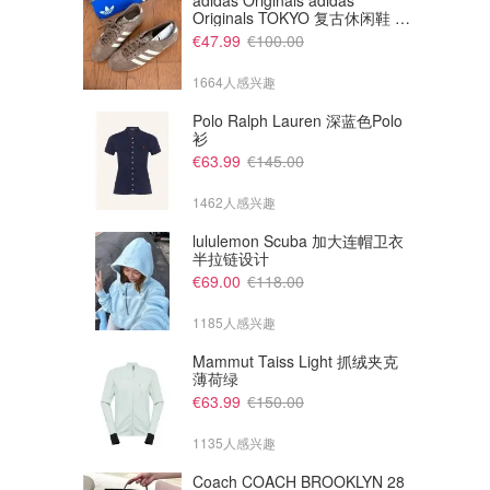
adidas Originals adidas
Originals TOKYO 复古休闲鞋 深
棕色
€47.99
€100.00
1664人感兴趣
Polo Ralph Lauren 深蓝色Polo
衫
€63.99
€145.00
1462人感兴趣
lululemon Scuba 加大连帽卫衣
半拉链设计
€40.00
€35.00
€125.00
€165.00
€69.00
€118.00
Sandro Sandro 装饰莱赛尔混
Sandro Sandro 镂空刺绣露肩
纺无袖上衣 驼色
亚麻混纺短上衣
1185人感兴趣
The Outnet
The Outnet
Mammut Taiss Light 抓绒夹克
薄荷绿
€63.99
€150.00
1135人感兴趣
Coach COACH BROOKLYN 28