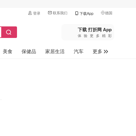
联系我们
德国
登录
下载App
🇺🇸
美国
下载 打折网 App
体验更多精彩
🇨🇳
中国
美食
保健品
家居生活
汽车
更多
🇨🇦
加拿大
🇬🇧
家电数码
英国
母婴玩具
🇩🇪
德国
旅游
🇫🇷
法国
🇮🇹
意大利
🇦🇺
澳洲
🇳🇿
新西兰