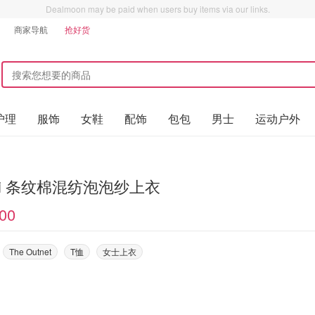
Dealmoon may be paid when users buy items via our links.
商家导航
抢好货
护理
服饰
女鞋
配饰
包包
男士
运动户外
ni 条纹棉混纺泡泡纱上衣
00
The Outnet
T恤
女士上衣