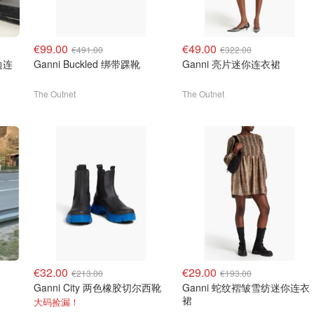
€99.00
€49.00
€491.00
€322.00
边连
Ganni Buckled 绑带踝靴
Ganni 亮片迷你连衣裙
The Outnet
The Outnet
€32.00
€29.00
€213.00
€193.00
Ganni City 两色橡胶切尔西靴
Ganni 蛇纹褶皱雪纺迷你连衣
裙
大码捡漏！