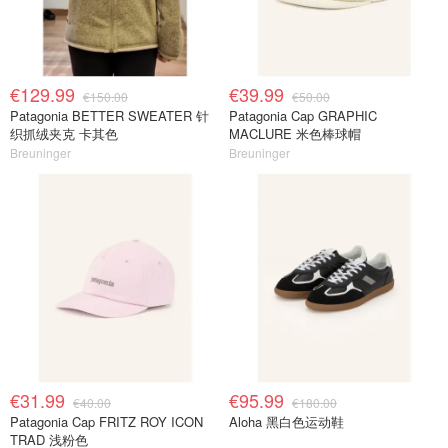
€129.99
€39.99
€150.00
€50.00
Patagonia BETTER SWEATER 针
Patagonia Cap GRAPHIC
织抓绒夹克 卡其色
MACLURE 米色棒球帽
Breuninger
Breuninger
€31.99
€95.99
€40.00
€180.00
Patagonia Cap FRITZ ROY ICON
Aloha 黑白色运动鞋
TRAD 浅粉色