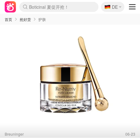
🇩🇪
4折！lulu周四疯狂上新
DE
还没结束！&OtherStories大促
Joybuy变相75折 随时失效
速领！Stanley独家85折
疑似霸哥！Camper额外叠85折
Zalando 奥莱闪促！每日更新
Moncler反季囤！5折起+叠9折
Coach Brooklyn仅€192
首页
抢好货
护肤
Breuninger
06-23