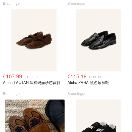
Breuninger
Breuninger
€107.99
€115.19
€180.00
€180.00
Aloha LAUTAN 深棕玛丽珍芭蕾鞋
Aloha ZAHA 黑色乐福鞋
Breuninger
Breuninger