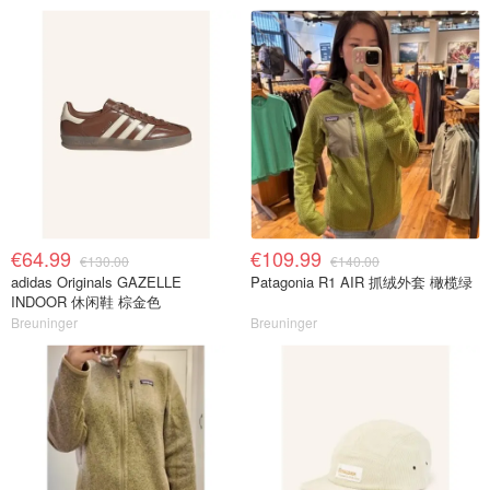
€64.99
€109.99
€130.00
€140.00
adidas Originals GAZELLE
Patagonia R1 AIR 抓绒外套 橄榄绿
INDOOR 休闲鞋 棕金色
Breuninger
Breuninger