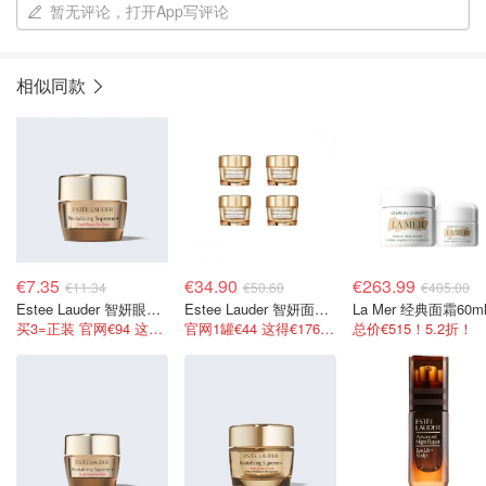
暂无评论，打开App写评论
相似同款
€7.35
€34.90
€263.99
€11.34
€50.60
€405.00
Estee Lauder 智妍眼霜 5ml
Estee Lauder 智妍面霜15ml x 4
买3=正装 官网€94 这里2.3折
官网1罐€44 这得€176了！
总价€515！5.2折！