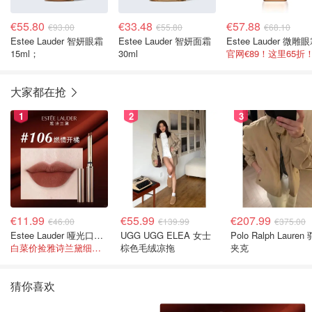
€55.80
€33.48
€57.88
€93.00
€55.80
€68.10
Estee Lauder 智妍眼霜
Estee Lauder 智妍面霜
Estee Lauder 微雕
15ml；
30ml
官网€89！这里65折
大家都在抢
1
2
3
€11.99
€55.99
€207.99
€46.00
€139.99
€375.00
Estee Lauder 哑光口红 double or nothing色号
UGG UGG ELEA 女士
Polo Ralph Lauren
白菜价捡雅诗兰黛细管！薄涂没毛病
棕色毛绒凉拖
夹克
猜你喜欢