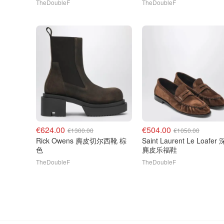
TheDoubleF
TheDoubleF
€624.00
€504.00
€1300.00
€1050.00
Rick Owens 麂皮切尔西靴 棕
Saint Laurent Le Loafer
色
麂皮乐福鞋
TheDoubleF
TheDoubleF