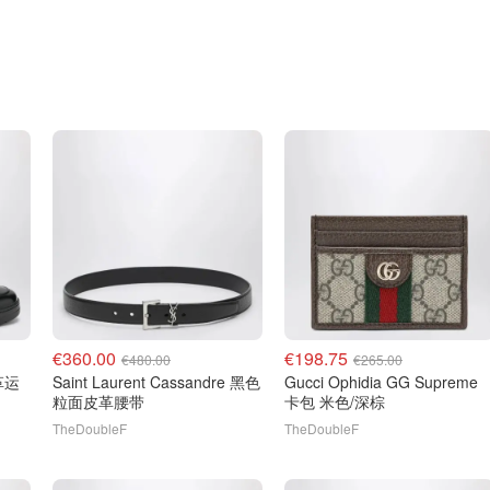
€360.00
€198.75
€480.00
€265.00
Saint Laurent Cassandre 黑色
Gucci Ophidia GG Supreme
粒面皮革腰带
卡包 米色/深棕
TheDoubleF
TheDoubleF