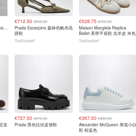
€712.50
€528.75
€950.00
€705.00
Alexander McQueen Oversize 运动鞋 白色
Prada Escarpins 森林色帆布高
Maison Margiela Replica
跟鞋
Ballet 系带平底鞋 羔羊皮 米色
TheDoubleF
TheDoubleF
€727.50
€367.50
€970.00
€490.00
0 尼龙
Prada 黑色拉丝皮便鞋
Alexander McQueen 厚底小白
鞋 粉蓝色