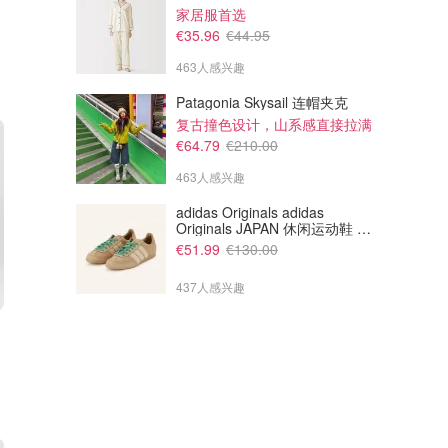
家居服首选
€35.96
€44.95
463人感兴趣
Patagonia Skysail 连帽夹克
复古撞色设计，山系感直接拉满
€64.79
€210.00
463人感兴趣
adidas Originals adidas
Originals JAPAN 休闲运动鞋 米
色
€51.99
€130.00
437人感兴趣