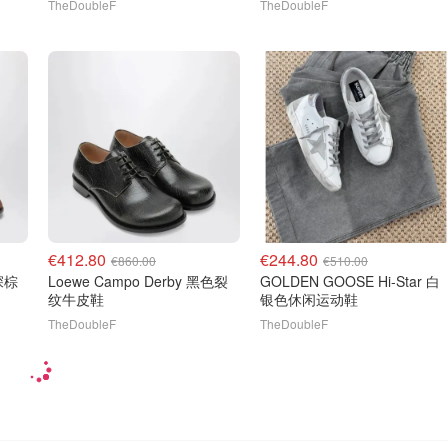
TheDoubleF
TheDoubleF
€412.80
€244.80
€860.00
€510.00
 深棕
Loewe Campo Derby 黑色裂
GOLDEN GOOSE Hi-Star 白
纹牛皮鞋
银色休闲运动鞋
TheDoubleF
TheDoubleF