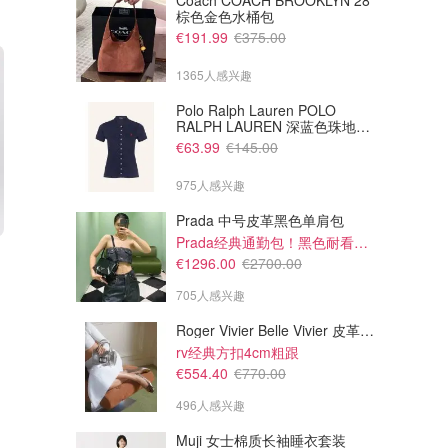
Coach COACH BROOKLYN 28
棕色金色水桶包
€191.99
€375.00
1365人感兴趣
Polo Ralph Lauren POLO
RALPH LAUREN 深蓝色珠地布
Polo衫
€63.99
€145.00
975人感兴趣
Prada 中号皮革黑色单肩包
Prada经典通勤包！黑色耐看又百搭
€2137.50
€1875.00
€2850.00
€2500.00
€1296.00
€2700.00
Miu Miu 大号手提包 光面
Prada Prada Arque 中号白色
Palisander皮革
皮革单肩包
705人感兴趣
TheDoubleF
TheDoubleF
Roger Vivier Belle Vivier 皮革高跟鞋
rv经典方扣4cm粗跟
€554.40
€770.00
496人感兴趣
Muji 女士棉质长袖睡衣套装