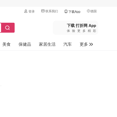
联系我们
德国
登录
下载App
🇺🇸
美国
下载 打折网 App
体验更多精彩
🇨🇳
中国
美食
保健品
家居生活
汽车
更多
🇨🇦
加拿大
🇬🇧
家电数码
英国
母婴玩具
🇩🇪
德国
旅游
🇫🇷
法国
🇮🇹
意大利
🇦🇺
澳洲
🇳🇿
新西兰