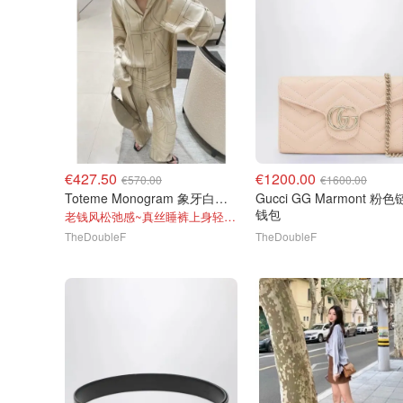
€427.50
€1200.00
€570.00
€1600.00
Toteme Monogram 象牙白真丝睡裤
Gucci GG Marmont 粉色链条
钱包
老钱风松弛感~真丝睡裤上身轻盈又高级
TheDoubleF
TheDoubleF