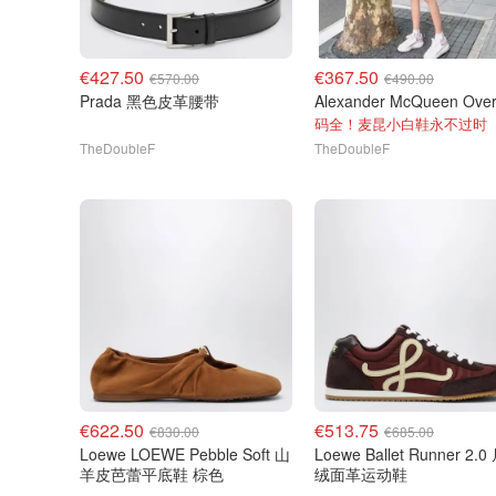
€427.50
€367.50
€570.00
€490.00
Prada 黑色皮革腰带
码全！麦昆小白鞋永不过时
TheDoubleF
TheDoubleF
€622.50
€513.75
€830.00
€685.00
Loewe LOEWE Pebble Soft 山
Loewe Ballet Runner 2.
羊皮芭蕾平底鞋 棕色
绒面革运动鞋