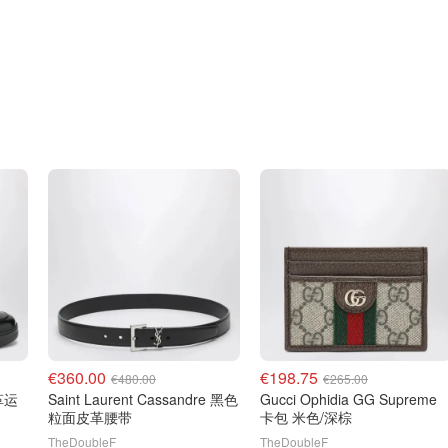
€360.00
€198.75
€480.00
€265.00
Saint Laurent Cassandre 黑色
Gucci Ophidia GG Supreme
粒面皮革腰带
卡包 米色/深棕
TheDoubleF
TheDoubleF