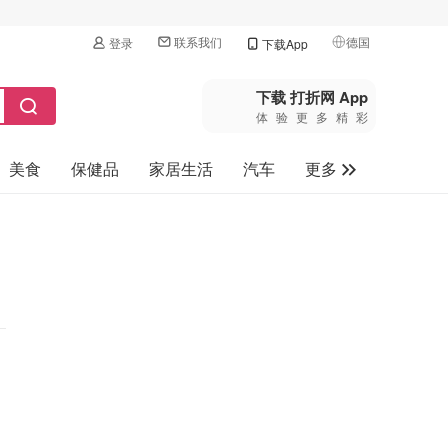
联系我们
德国
登录
下载App
🇺🇸
美国
下载 打折网 App
体验更多精彩
🇨🇳
中国
美食
保健品
家居生活
汽车
更多
🇨🇦
加拿大
🇬🇧
家电数码
英国
母婴玩具
🇩🇪
德国
旅游
🇫🇷
法国
🇮🇹
意大利
🇦🇺
澳洲
🇳🇿
新西兰