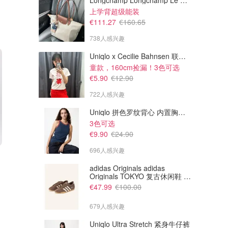
Longchamp Longchamp Le Pliage 大号手提包
上学背超级能装
€111.27
€160.65
738人感兴趣
Uniqlo x Cecilie Bahnsen 联名T恤
童款，160cm捡漏！3色可选
€5.90
€12.90
722人感兴趣
Uniqlo 拼色罗纹背心 内置胸垫 标准款
3色可选
€9.90
€24.90
696人感兴趣
€2137.50
€1875.00
€2850.00
€2500.00
Miu Miu 大号手提包 光面
Prada Prada Arque 中号白色
adidas Originals adidas
Palisander皮革
皮革单肩包
Originals TOKYO 复古休闲鞋 深
棕色
€47.99
€100.00
TheDoubleF
TheDoubleF
679人感兴趣
Uniqlo Ultra Stretch 紧身牛仔裤