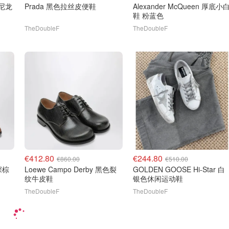
0 尼龙
Prada 黑色拉丝皮便鞋
Alexander McQueen 厚底小白
鞋 粉蓝色
TheDoubleF
TheDoubleF
€412.80
€244.80
€860.00
€510.00
 深棕
Loewe Campo Derby 黑色裂
GOLDEN GOOSE Hi-Star 白
纹牛皮鞋
银色休闲运动鞋
TheDoubleF
TheDoubleF