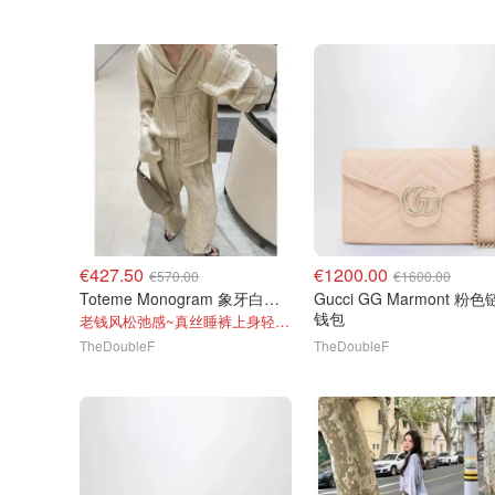
€427.50
€1200.00
€570.00
€1600.00
Toteme Monogram 象牙白真丝睡裤
Gucci GG Marmont 粉色链条
钱包
老钱风松弛感~真丝睡裤上身轻盈又高级
TheDoubleF
TheDoubleF