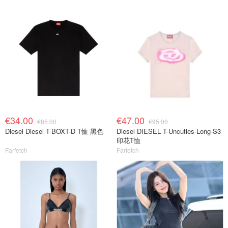
€34.00
€47.00
€85.00
€95.00
Diesel Diesel T-BOXT-D T恤 黑色
Diesel DIESEL T-Uncuties-Long-S3
印花T恤
Farfetch
Farfetch