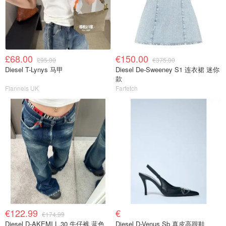
£68.00
€150.00
£95.00
€375.00
Diesel T-Lynys 马甲
Diesel De-Sweeney S1 连衣裙 迷你
款
Flannels UK
Farfetch
€122.99
€
€174.99
Diesel D-AKEMI L.30 牛仔裤 蓝色
Diesel D-Venus Sb 真皮高跟鞋