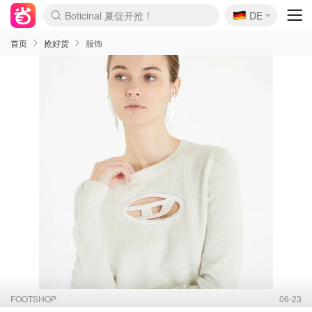
🇩🇪
4折！lulu周四疯狂上新
DE
Boticinal 夏促开抢！
还没结束！&OtherStories大促
Joybuy变相75折 随时失效
速领！Stanley独家85折
疑似霸哥！Camper额外叠85折
Zalando 奥莱闪促！每日更新
Moncler反季囤！5折起+叠9折
Coach Brooklyn仅€192
首页
抢好货
服饰
FOOTSHOP
06-23