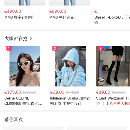
€490.00
€690.00
€
MM6 数字针织衫
MM6 牛仔夹克
Diesel T-Boxt-Div 
恤
大家都在抢
1
2
3
€175.00
€69.00
€89.00
€350.00
€118.00
€850.00
Celine CELINE
lululemon Scuba 加大连
CL000455 墨镜 白色黑
帽卫衣 半拉链设计
1折！上脚秒变大长
色
猜你喜欢