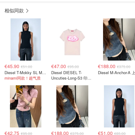
相似同款
€45.90
€47.00
€188.00
€51.00
€95.00
€375.00
Diesel T-Mokky SL Microdiv 上衣
Diesel DIESEL T-
Diesel M-Anchor-A
minami同款！超气质
Uncuties-Long-S3 印花
T恤
€42.75
€188.00
€51.00
€95.00
€375.00
€85.00