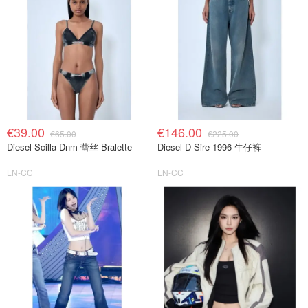
€39.00
€146.00
€65.00
€225.00
Diesel Scilla-Dnm 蕾丝 Bralette
Diesel D-Sire 1996 牛仔裤
LN-CC
LN-CC