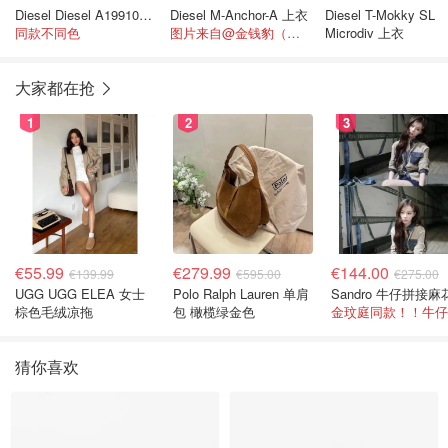
Diesel Diesel A199100JMBA 白色棉T恤
Diesel M-Anchor-A 上衣
Diesel T-Mokky SL
同款不同色
图片来自@金钱豹（上班版）
Microdiv 上衣
大家都在抢
1
2
3
€55.99
€279.99
€144.00
€139.99
€595.00
€275.00
UGG UGG ELEA 女士
Polo Ralph Lauren 单肩
棕色毛绒凉拖
包 橄榄绿金色
猜你喜欢