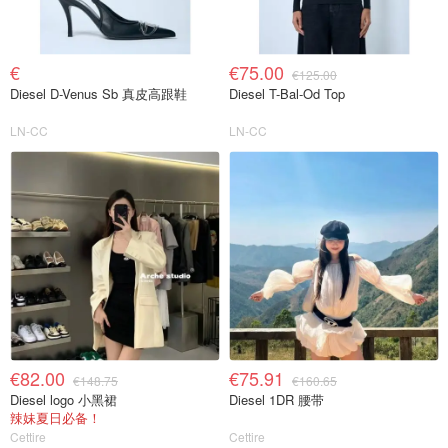
€
€75.00
€125.00
Diesel D-Venus Sb 真皮高跟鞋
Diesel T-Bal-Od Top
LN-CC
LN-CC
€82.00
€75.91
€148.75
€160.65
Diesel logo 小黑裙
Diesel 1DR 腰带
辣妹夏日必备！
Cettire
Cettire