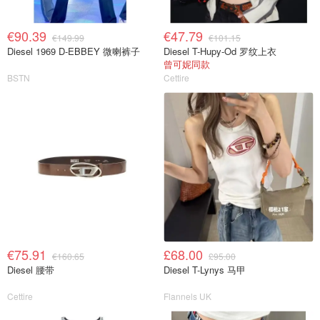
€90.39
€47.79
€149.99
€101.15
Diesel 1969 D-EBBEY 微喇裤子
Diesel T-Hupy-Od 罗纹上衣
曾可妮同款
BSTN
Cettire
€75.91
£68.00
€160.65
£95.00
Diesel 腰带
Diesel T-Lynys 马甲
Cettire
Flannels UK