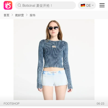
🇩🇪
4折！lulu周四疯狂上新
DE
Boticinal 夏促开抢！
还没结束！&OtherStories大促
Joybuy变相75折 随时失效
速领！Stanley独家85折
疑似霸哥！Camper额外叠85折
Zalando 奥莱闪促！每日更新
Moncler反季囤！5折起+叠9折
Coach Brooklyn仅€192
首页
抢好货
服饰
FOOTSHOP
06-23