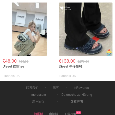
£48.00
€138.00
£95.00
€276.00
Diesel 镂空tee
Diesel 牛仔拖鞋
Flannels UK
Flannels UK
联系我们
黑五
InRewards
Impressum
Datenschutzerklärung
用户协议
版权声明
触屏版
电脑版
下载App