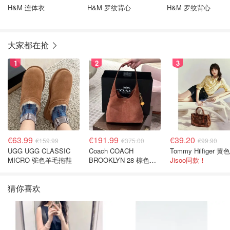
H&M 连体衣
H&M 罗纹背心
H&M 罗纹背心
大家都在抢
1
2
3
€63.99
€191.99
€39.20
€159.99
€375.00
€99.90
UGG UGG CLASSIC
Coach COACH
MICRO 驼色羊毛拖鞋
BROOKLYN 28 棕色金
Jisoo同款！
色水桶包
猜你喜欢