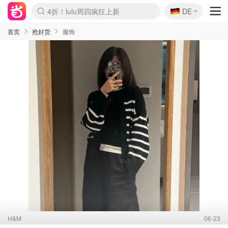
🇩🇪
4折！lulu周四疯狂上新
DE
Boticinal 夏促开抢！
还没结束！&OtherStories大促
Joybuy变相75折 随时失效
速领！Stanley独家85折
疑似霸哥！Camper额外叠85折
Zalando 奥莱闪促！每日更新
Moncler反季囤！5折起+叠9折
Coach Brooklyn仅€192
首页
抢好货
服饰
H&M
06-23