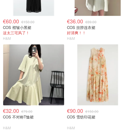
€60.00
€36.00
€150.00
€89.00
COS 褶皱小黑裙
COS 挂脖连衣裙
这太三宅风了！
好清爽！！
H&M
H&M
€32.00
€90.00
€79.00
€150.00
COS 不对称T恤裙
COS 雪纺印花裙
H&M
H&M