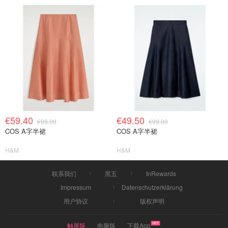
€59.40
€49.50
€99.00
€99.00
COS A字半裙
COS A字半裙
H&M
H&M
联系我们
黑五
InRewards
Impressum
Datenschutzerklärung
用户协议
版权声明
触屏版
电脑版
下载App