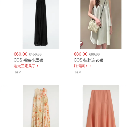
€60.00
€36.00
€150.00
€89.00
COS 褶皱小黑裙
COS 挂脖连衣裙
这太三宅风了！
好清爽！！
H&M
H&M