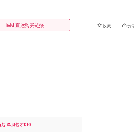
H&M
直达购买链接
收藏
分
折起 单肩包才€16