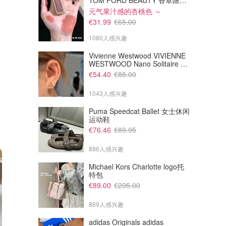
TOM FORD BEAUTY 香草限定 镜面唇蜜 #08INHIBITION
元气果汁感的杏桃色 ～
€31.99
€65.00
1080人感兴趣
Vivienne Westwood VIVIENNE
WESTWOOD Nano Solitaire 耳
环
€54.40
€85.00
1043人感兴趣
Puma Speedcat Ballet 女士休闲
运动鞋
€76.46
€89.95
886人感兴趣
Michael Kors Charlotte logo托
特包
€89.00
€295.00
869人感兴趣
adidas Originals adidas