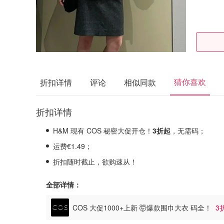
猜你喜欢
折扣详情
评论
相似同款
折扣详情
H&M 现有 COS 秘密大促开仓！
3折起
，无需码；
运费€1.49；
折扣随时截止，欲购速从！
全部详情：
COS 大促1000+上新 🤯爆款围巾大衣 码全！
3