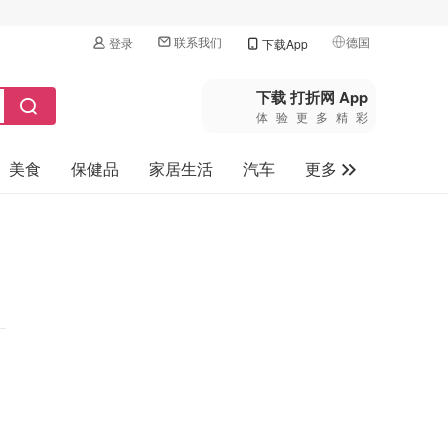
联系我们
德国
登录
下载App
🇺🇸
美国
下载 打折网 App
体验更多精彩
🇨🇳
中国
美食
保健品
家居生活
汽车
更多
🇨🇦
加拿大
🇬🇧
家电数码
英国
母婴玩具
🇩🇪
德国
旅游
🇫🇷
法国
🇮🇹
意大利
🇦🇺
澳洲
🇳🇿
新西兰