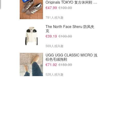
Originals TOKYO 复古休闲鞋 深
棕色
€47.99
€100.00
€80.10
€62.10
€89.00
€69.00
781人感兴趣
COS 短袖衬衫裙
COS 条纹口袋衬衫
The North Face Sheru 防风夹
克
COS
COS
€39.19
€100.00
569人感兴趣
UGG UGG CLASSIC MICRO 浅
棕色毛绒拖鞋
€71.92
€159.99
528人感兴趣