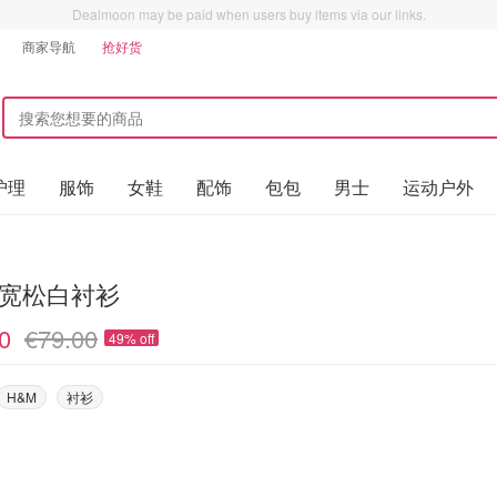
Dealmoon may be paid when users buy items via our links.
商家导航
抢好货
护理
服饰
女鞋
配饰
包包
男士
运动户外
 宽松白衬衫
0
€79.00
49% off
H&M
衬衫