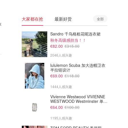
大家都在抢
最新好货
全部
享
Sandro 千鸟格粗花呢连衣裙
秋冬高级感担当！！
€82.00
€315.00
2046人感兴趣
lululemon Scuba 加大连帽卫衣
半拉链设计
€69.00
€118.00
1444人感兴趣
Vivienne Westwood VIVIENNE
WESTWOOD Westminster 单只
耳环
€64.00
€100.00
1195人感兴趣