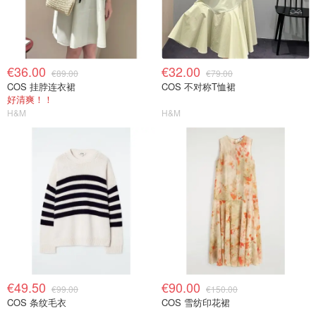
€36.00
€32.00
€89.00
€79.00
COS 挂脖连衣裙
COS 不对称T恤裙
好清爽！！
H&M
H&M
€49.50
€90.00
€99.00
€150.00
COS 条纹毛衣
COS 雪纺印花裙