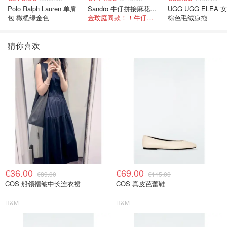
Polo Ralph Lauren 单肩
Sandro 牛仔拼接麻花针织夹克
UGG UGG ELEA 
包 橄榄绿金色
金玟庭同款！！牛仔拼接超有层次感
棕色毛绒凉拖
猜你喜欢
€36.00
€69.00
€89.00
€115.00
COS 船领褶皱中长连衣裙
COS 真皮芭蕾鞋
H&M
H&M