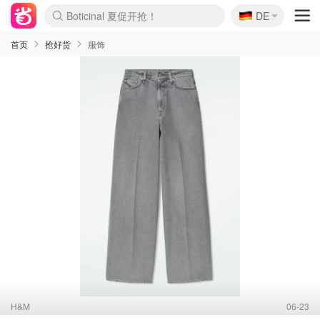
🇩🇪
4折！lulu周四疯狂上新
DE
Boticinal 夏促开抢！
还没结束！&OtherStories大促
Joybuy变相75折 随时失效
速领！Stanley独家85折
疑似霸哥！Camper额外叠85折
Zalando 奥莱闪促！每日更新
Moncler反季囤！5折起+叠9折
Coach Brooklyn仅€192
首页
抢好货
服饰
H&M
06-23