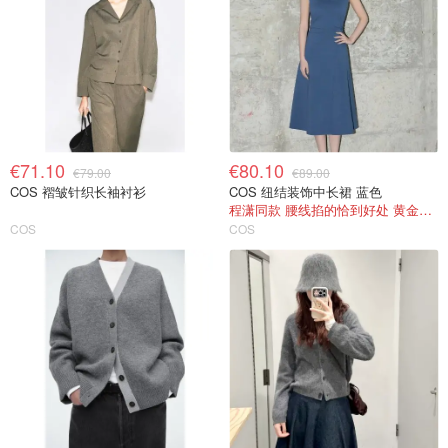
€71.10
€80.10
€79.00
€89.00
COS 褶皱针织长袖衬衫
COS 纽结装饰中长裙 蓝色
程潇同款 腰线掐的恰到好处 黄金比例自然来
COS
COS