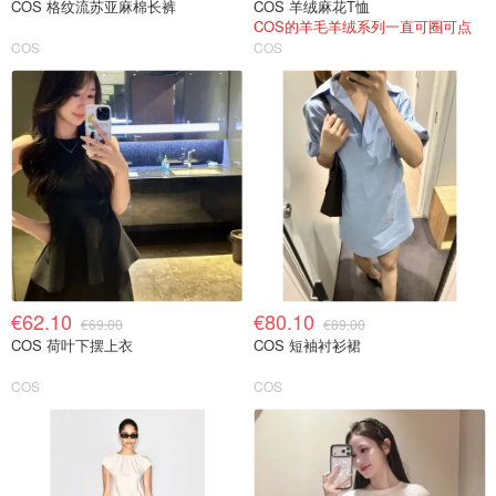
COS 格纹流苏亚麻棉长裤
COS 羊绒麻花T恤
COS的羊毛羊绒系列一直可圈可点
COS
COS
€62.10
€80.10
€69.00
€89.00
COS 荷叶下摆上衣
COS 短袖衬衫裙
COS
COS