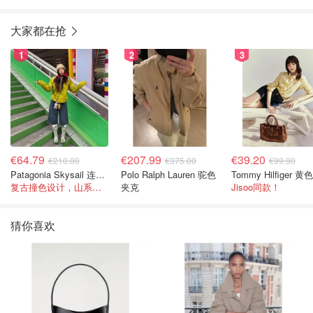
大家都在抢
1
2
3
€64.79
€207.99
€39.20
€210.00
€375.00
€99.90
Patagonia Skysail 连帽夹克
Polo Ralph Lauren 驼色
复古撞色设计，山系感直接拉满
夹克
Jisoo同款！
猜你喜欢