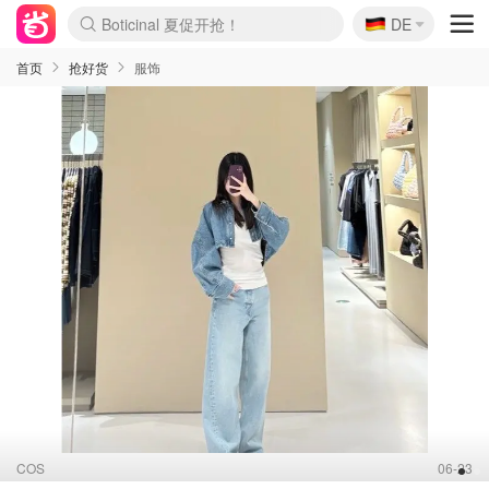
🇩🇪
4折！lulu周四疯狂上新
DE
Boticinal 夏促开抢！
还没结束！&OtherStories大促
Joybuy变相75折 随时失效
速领！Stanley独家85折
疑似霸哥！Camper额外叠85折
Zalando 奥莱闪促！每日更新
Moncler反季囤！5折起+叠9折
Coach Brooklyn仅€192
首页
抢好货
服饰
COS
06-23
1
2