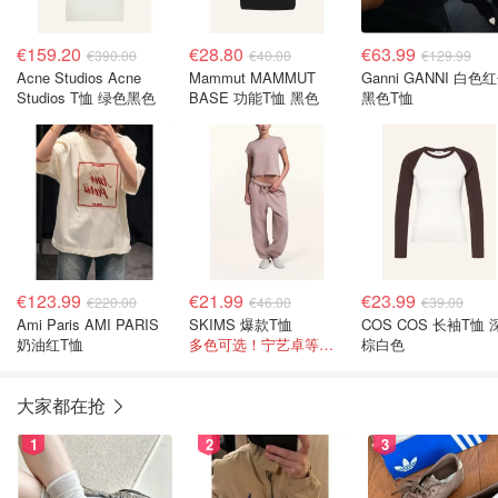
€159.20
€28.80
€63.99
€390.00
€40.00
€129.99
Acne Studios Acne
Mammut MAMMUT
Ganni GANNI 白色
Studios T恤 绿色黑色
BASE 功能T恤 黑色
黑色T恤
€123.99
€21.99
€23.99
€220.00
€46.00
€39.00
Ami Paris AMI PARIS
SKIMS 爆款T恤
COS COS 长袖T恤 
奶油红T恤
多色可选！宁艺卓等爱豆同款
棕白色
大家都在抢
1
2
3