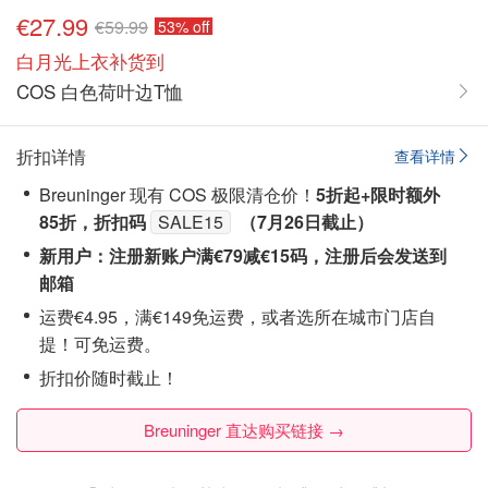
€27.99
€59.99
53% off
白月光上衣补货到
COS 白色荷叶边T恤
折扣详情
查看详情
Breuninger 现有 COS 极限清仓价！
5折起
+限时额外
85折
，折扣码
SALE15
（7月26日截止）
新用户：
注册
新账户
满€79
减€15
码，注册后会发送到
邮箱
运费€4.95，满€149免运费，或者选所在城市门店自
提！可免运费。
折扣价随时截止！
Breuninger 直达购买链接 →