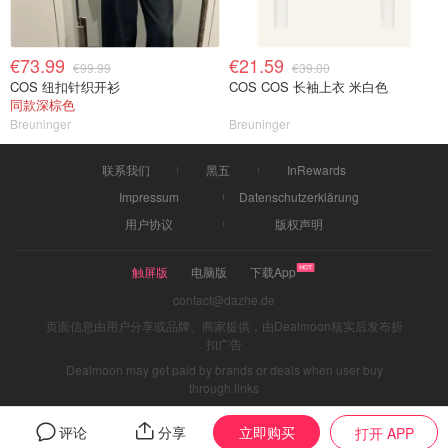
€73.99
€21.59
€99.99
€39.00
COS 纽扣针织开衫
COS COS 长袖上衣 米白色
同款深棕色
Breuninger
Breuninger
联系我们
黑五
InRewards
Impressum
Datenschutzerklärung
用户协议
版权声明
触屏版
电脑版
下载App
contact@dazhe.de
页面信息由用户分享或品牌、商家提供，由Dealmoon核实后发布折
扣广告
Dealmoon may get paid by brands or deals when user buy
through links
立即购买
评论
分享
打开 APP