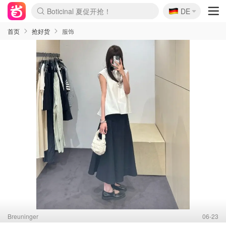
🇩🇪
4折！lulu周四疯狂上新
DE
Boticinal 夏促开抢！
还没结束！&OtherStories大促
Joybuy变相75折 随时失效
速领！Stanley独家85折
疑似霸哥！Camper额外叠85折
Zalando 奥莱闪促！每日更新
Moncler反季囤！5折起+叠9折
Coach Brooklyn仅€192
首页
抢好货
服饰
Breuninger
06-23