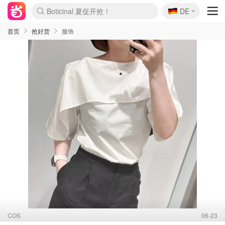
🇩🇪
Boticinal 夏促开抢！
DE
4折！lulu周四疯狂上新
还没结束！&OtherStories大促
Joybuy变相75折 随时失效
速领！Stanley独家85折
疑似霸哥！Camper额外叠85折
Zalando 奥莱闪促！每日更新
Moncler反季囤！5折起+叠9折
Coach Brooklyn仅€192
首页
抢好货
服饰
COS
06-23