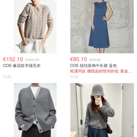
€152.10
€80.10
€169.00
€89.00
COS 麻花纹羊绒毛衣
COS 纽结装饰中长裙 蓝色
程潇同款 腰线掐的恰到好处 黄金比例自然来
COS
COS