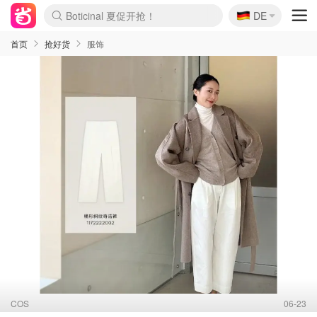
🇩🇪
Boticinal 夏促开抢！
DE
4折！lulu周四疯狂上新
还没结束！&OtherStories大促
Joybuy变相75折 随时失效
速领！Stanley独家85折
疑似霸哥！Camper额外叠85折
Zalando 奥莱闪促！每日更新
Moncler反季囤！5折起+叠9折
Coach Brooklyn仅€192
首页
抢好货
服饰
COS
06-23