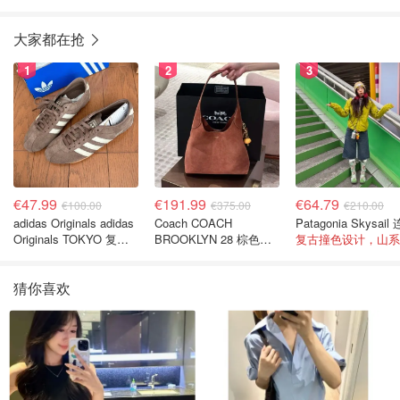
大家都在抢
1
2
3
€47.99
€191.99
€64.79
€100.00
€375.00
€210.00
adidas Originals adidas
Coach COACH
Originals TOKYO 复古
BROOKLYN 28 棕色金
休闲鞋 深棕色
色水桶包
猜你喜欢