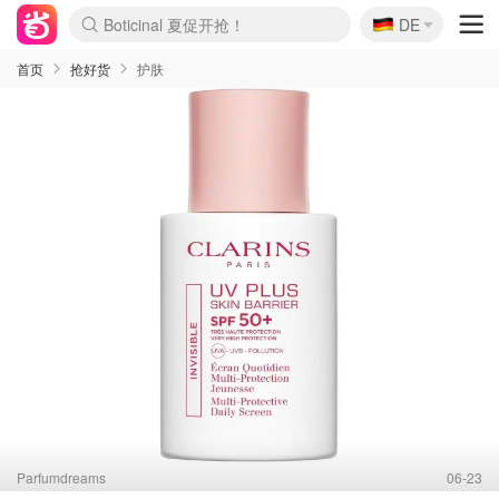
🇩🇪
4折！lulu周四疯狂上新
DE
Boticinal 夏促开抢！
还没结束！&OtherStories大促
Joybuy变相75折 随时失效
速领！Stanley独家85折
疑似霸哥！Camper额外叠85折
Zalando 奥莱闪促！每日更新
Moncler反季囤！5折起+叠9折
Coach Brooklyn仅€192
首页
抢好货
护肤
Parfumdreams
06-23