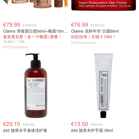
€79.99
€76.99
€106.00
€125.50
Clarins 弹簧霜日霜50ml+晚霜15ml+唇油
Clarins 花样年华 日霜50ml
套装更划算！多一个晚霜+唇膏！
抗松抗垮！天猫￥1300！
79,99 € / 1 Stk
Parfumdreams
Parfumdreams
€29.10
€13.50
€36.00
€18.00
242 接骨木手身体洗护液
244 接骨木护手霜 30ml