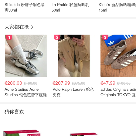
Shiseido 粉胖子润色隔
La Prairie 轻盈防晒乳
Kiehl's 新品防晒精
离30ml
50ml
15ml
大家都在抢
1
2
3
€280.00
€207.99
€47.99
€490.00
€375.00
€100.00
Acne Studios Acne
Polo Ralph Lauren 驼色
adidas Originals ad
Studios 银色芭蕾平底鞋
夹克
Originals TOKYO 
休闲鞋 深棕色
猜你喜欢