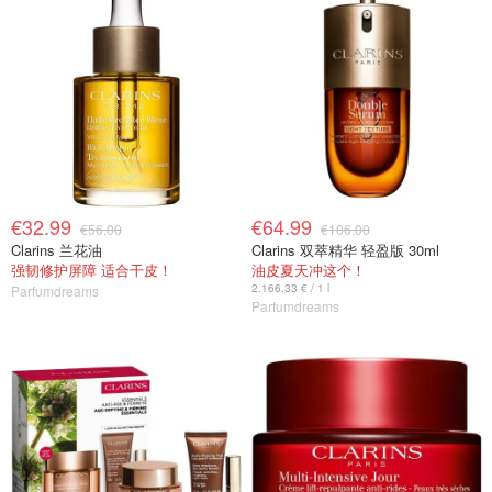
€32.99
€64.99
€56.00
€106.00
Clarins 兰花油
Clarins 双萃精华 轻盈版 30ml
强韧修护屏障 适合干皮！
油皮夏天冲这个！
2.166,33 € / 1 l
Parfumdreams
Parfumdreams