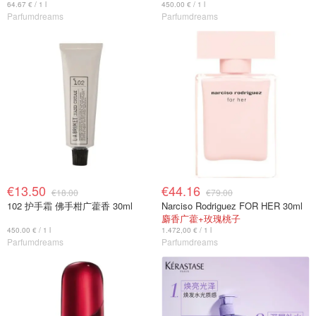
64.67 € / 1 l
450.00 € / 1 l
Parfumdreams
Parfumdreams
€13.50
€44.16
€18.00
€79.00
102 护手霜 佛手柑广藿香 30ml
Narciso Rodriguez FOR HER 30ml
麝香广藿+玫瑰桃子
450.00 € / 1 l
1.472,00 € / 1 l
Parfumdreams
Parfumdreams