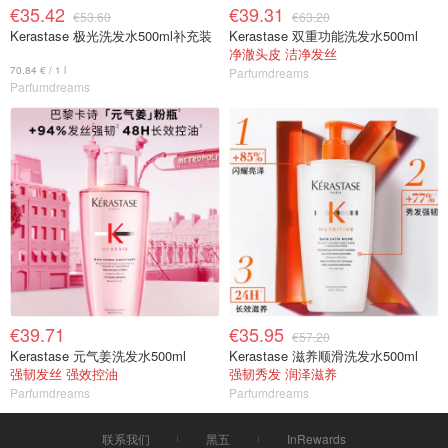
€35.42
€39.31
€53.60
€63.20
Kerastase 极光洗发水500ml补充装
Kerastase 双重功能洗发水500ml
净澈头皮 洁净发丝
70.84 € / 1 l
Parfumdreams
Parfumdreams
€39.71
€35.95
€57.20
Kerastase 元气姜洗发水500ml
Kerastase 滋养顺滑洗发水500ml
强韧发丝 强效控油
强韧秀发 润泽滋养
Parfumdreams
Parfumdreams
联系我们
黑五
InRewards