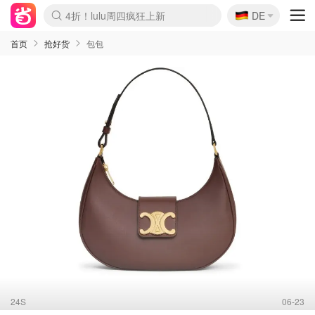
🇩🇪
4折！lulu周四疯狂上新
DE
Boticinal 夏促开抢！
还没结束！&OtherStories大促
Joybuy变相75折 随时失效
速领！Stanley独家85折
疑似霸哥！Camper额外叠85折
Zalando 奥莱闪促！每日更新
Moncler反季囤！5折起+叠9折
Coach Brooklyn仅€192
首页
抢好货
包包
24S
06-23