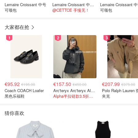
Lemaire Croissant 中号
Lemaire Croissant 中号可颂包
Lemaire Croissant 
可颂包
@CETTCE 手慢无！
可颂包
大家都在抢
1
2
3
€95.92
€157.50
€207.99
€195.00
€450.00
€375.00
Coach COACH Loafer
Arc'teryx Arc'teryx Alpha 女款轻量防风夹克
Polo Ralph Lauren
黑色乐福鞋
Alpha半拉链款3.5折！码全！
夹克
猜你喜欢