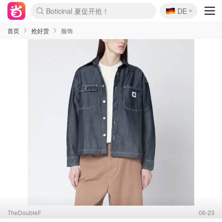
🇩🇪
4折！lulu周四疯狂上新
DE
Boticinal 夏促开抢！
还没结束！&OtherStories大促
Joybuy变相75折 随时失效
速领！Stanley独家85折
疑似霸哥！Camper额外叠85折
Zalando 奥莱闪促！每日更新
Moncler反季囤！5折起+叠9折
Coach Brooklyn仅€192
首页
抢好货
服饰
TheDoubleF
06-23