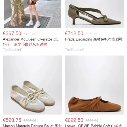
€367.50
€712.50
€490.00
€950.00
Alexander McQueen Oversize 运动鞋 白色
Prada Escarpins 森林色帆布高跟鞋
码全！麦昆小白鞋永不过时
TheDoubleF
TheDoubleF
€528.75
€622.50
€705.00
€830.00
Maison Margiela Replica Ballet 系带
Loewe LOEWE Pebble Soft 山羊皮