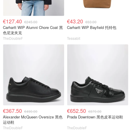
€127.40
€43.20
€245.00
€63.00
Carhartt WIP Alumni Chore Coat 黑
Carhartt WIP Bayfield 托特包
色尼龙夹克
TheDoubleF
Tessabit
€367.50
€652.50
€490.00
€870.00
Alexander McQueen Oversize 黑色
Prada Downtown 黑色皮革运动鞋
运动鞋
TheDoubleF
TheDoubleF