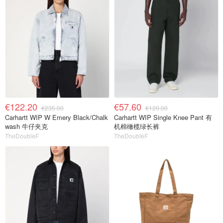
€122.20
€57.60
€235.00
€120.00
Carhartt WIP W Emery Black/Chalk
Carhartt WIP Single Knee Pant 有
wash 牛仔夹克
机棉橄榄绿长裤
TheDoubleF
TheDoubleF