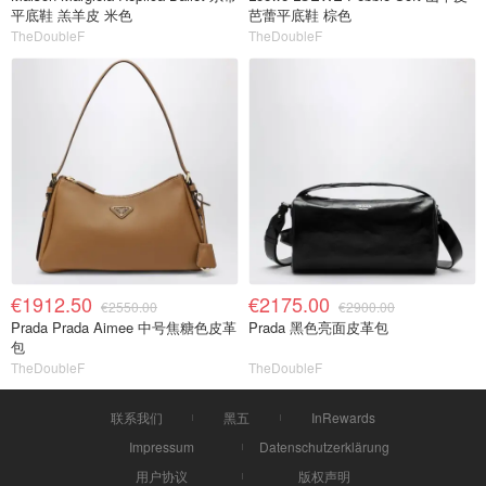
平底鞋 羔羊皮 米色
芭蕾平底鞋 棕色
TheDoubleF
TheDoubleF
€1912.50
€2175.00
€2550.00
€2900.00
Prada Prada Aimee 中号焦糖色皮革
Prada 黑色亮面皮革包
包
TheDoubleF
TheDoubleF
联系我们
黑五
InRewards
Impressum
Datenschutzerklärung
用户协议
版权声明