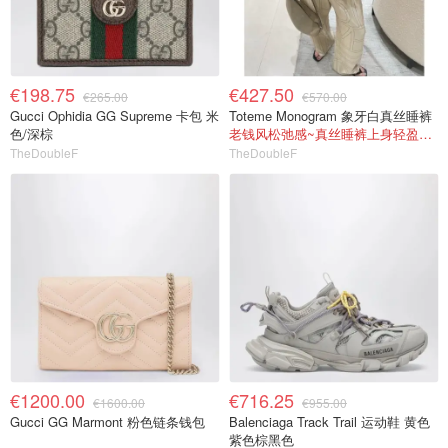
€198.75
€427.50
€265.00
€570.00
Gucci Ophidia GG Supreme 卡包 米
Toteme Monogram 象牙白真丝睡裤
色/深棕
老钱风松弛感~真丝睡裤上身轻盈又高级
TheDoubleF
TheDoubleF
€1200.00
€716.25
€1600.00
€955.00
Gucci GG Marmont 粉色链条钱包
Balenciaga Track Trail 运动鞋 黄色
紫色棕黑色