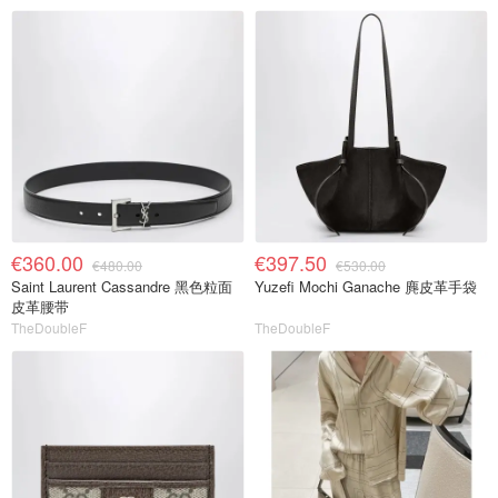
€360.00
€397.50
€480.00
€530.00
Saint Laurent Cassandre 黑色粒面
Yuzefi Mochi Ganache 麂皮革手袋
皮革腰带
TheDoubleF
TheDoubleF