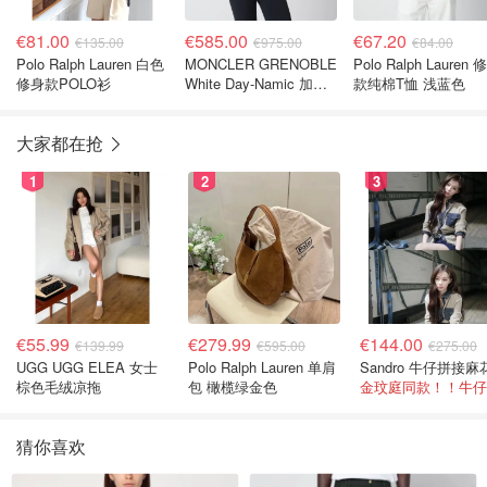
€81.00
€585.00
€67.20
€135.00
€975.00
€84.00
Polo Ralph Lauren 白色
MONCLER GRENOBLE
Polo Ralph Lauren 
修身款POLO衫
White Day-Namic 加绒
款纯棉T恤 浅蓝色
开衫
大家都在抢
1
2
3
€55.99
€279.99
€144.00
€139.99
€595.00
€275.00
UGG UGG ELEA 女士
Polo Ralph Lauren 单肩
棕色毛绒凉拖
包 橄榄绿金色
猜你喜欢