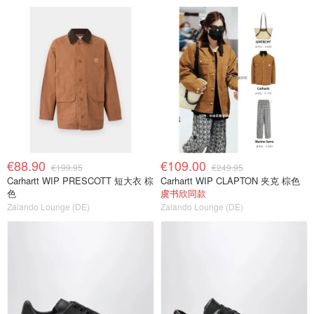
€88.90
€109.00
€199.95
€249.95
Carhartt WIP PRESCOTT 短大衣 棕
Carhartt WIP CLAPTON 夹克 棕色
色
虞书欣同款
Zalando Lounge (DE)
Zalando Lounge (DE)