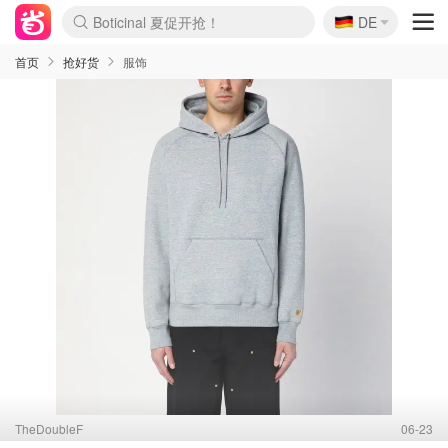
🇩🇪
4折！lulu周四疯狂上新
DE
还没结束！&OtherStories大促
Joybuy变相75折 随时失效
速领！Stanley独家85折
疑似霸哥！Camper额外叠85折
Zalando 奥莱闪促！每日更新
Moncler反季囤！5折起+叠9折
Coach Brooklyn仅€192
首页
抢好货
服饰
TheDoubleF
06-23