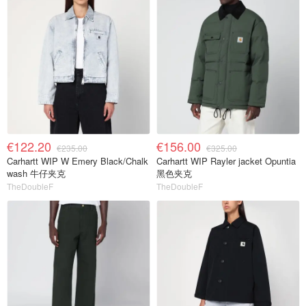
€122.20
€156.00
€235.00
€325.00
Carhartt WIP W Emery Black/Chalk
Carhartt WIP Rayler jacket Opuntia
wash 牛仔夹克
黑色夹克
TheDoubleF
TheDoubleF