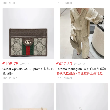
TheDoubleF
TheDoubleF
€198.75
€427.50
€265.00
€570.00
Gucci Ophidia GG Supreme 卡包 米
Toteme Monogram 象牙白真丝睡裤
色/深棕
老钱风松弛感~真丝睡裤上身轻盈又高级
TheDoubleF
TheDoubleF