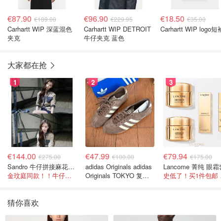
€87.90
€96.90
€18.50
€189.00
€229.95
€35.00
Carhartt WIP 深蓝混色
Carhartt WIP DETROIT
Carhartt WIP logo短
夹克
牛仔夹克 蓝色
大家都在抢
1
2
3
€144.00
€47.99
€79.94
€275.00
€100.00
€175.00
Sandro 牛仔拼接麻花针织夹克
adidas Originals adidas
Lancome 菁纯 眼
金玟庭同款！！牛仔拼接超有层次感
Originals TOKYO 复古
史低
休闲鞋 深棕色
猜你喜欢