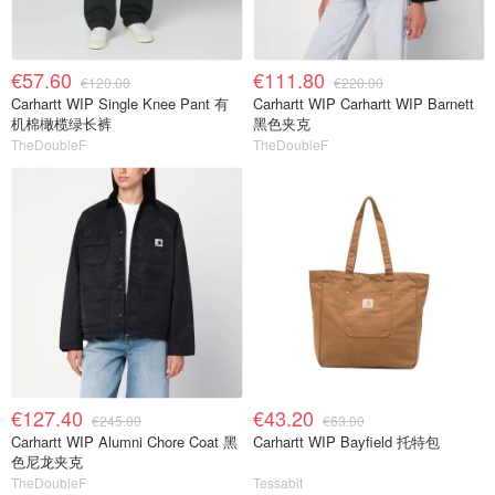
€57.60
€111.80
€120.00
€220.00
Carhartt WIP Single Knee Pant 有
Carhartt WIP Carhartt WIP Barnett
机棉橄榄绿长裤
黑色夹克
TheDoubleF
TheDoubleF
€127.40
€43.20
€245.00
€63.00
Carhartt WIP Alumni Chore Coat 黑
Carhartt WIP Bayfield 托特包
色尼龙夹克
TheDoubleF
Tessabit