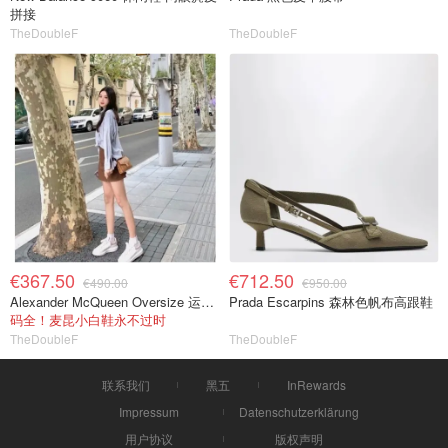
拼接
TheDoubleF
TheDoubleF
€367.50
€712.50
€490.00
€950.00
Alexander McQueen Oversize 运动鞋 白色
Prada Escarpins 森林色帆布高跟鞋
码全！麦昆小白鞋永不过时
TheDoubleF
TheDoubleF
联系我们
黑五
InRewards
Impressum
Datenschutzerklärung
用户协议
版权声明