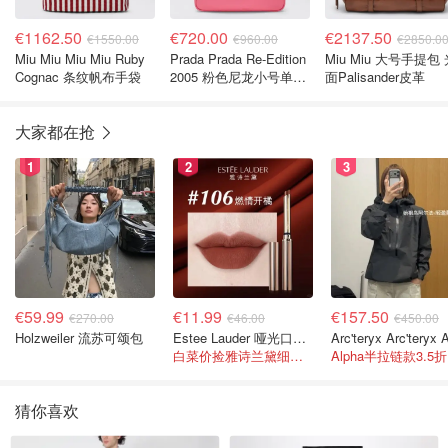
€1162.50
€720.00
€2137.50
€1550.00
€960.00
€2850.0
Miu Miu Miu Miu Ruby
Prada Prada Re-Edition
Miu Miu 大号手提包
Cognac 条纹帆布手袋
2005 粉色尼龙小号单肩
面Palisander皮革
包
大家都在抢
1
2
3
€59.99
€11.99
€157.50
€270.00
€46.00
€450.00
Holzweiler 流苏可颂包
Estee Lauder 哑光口红 double or nothing色号
白菜价捡雅诗兰黛细管！薄涂没毛病
A
猜你喜欢