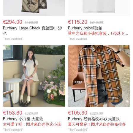
€294.00
€115.20
€490.00
€240.00
Burberry Large Check 真丝围巾 沙
Burberry polo领短袖
色
重生之我和小孩抢童装，170以下都能穿
TheDoubleF
TheDoubleF
€153.60
€105.60
€320.00
€220.00
Burberry 小白裙 大童款
Burberry 经典格纹衬衫 大童款
太可爱了吧！图片来自@你这小孩
夏天可叠穿！图片来自@拉布拉多
TheDoubleF
TheDoubleF