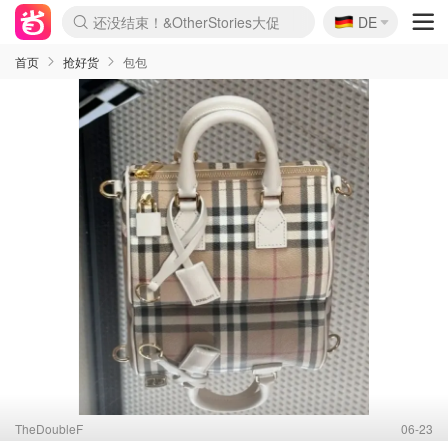
🇩🇪
还没结束！&OtherStories大促
DE
Boticinal 夏促开抢！
4折！lulu周四疯狂上新
Joybuy变相75折 随时失效
速领！Stanley独家85折
疑似霸哥！Camper额外叠85折
Zalando 奥莱闪促！每日更新
Moncler反季囤！5折起+叠9折
Coach Brooklyn仅€192
首页
抢好货
包包
TheDoubleF
06-23