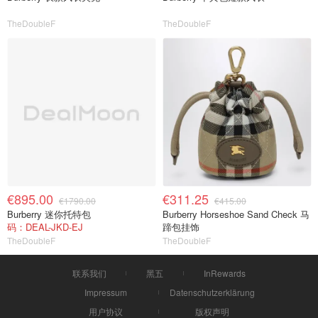
TheDoubleF
TheDoubleF
€895.00
€311.25
€1790.00
€415.00
Burberry 迷你托特包
Burberry Horseshoe Sand Check 马
码：DEAL-JKD-EJ
蹄包挂饰
TheDoubleF
TheDoubleF
联系我们
黑五
InRewards
Impressum
Datenschutzerklärung
用户协议
版权声明