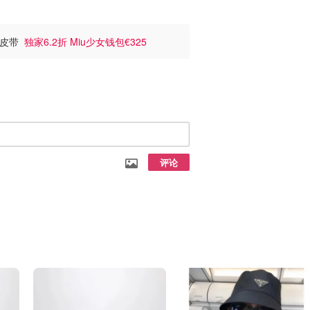
i皮带
独家6.2折 Miu少女钱包€325
评论