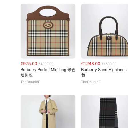
€975.00
€1248.00
€1300.00
€1600.00
Burberry Pocket Mini bag 米色
Burberry Sand Highland
迷你包
包
TheDoubleF
TheDoubleF