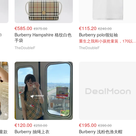
€585.00
€115.20
€975.00
€240.00
巾
Burberry Hampshire 格纹白色
Burberry polo领短袖
手袋
重生之我和小孩抢童装，170以下
TheDoubleF
TheDoubleF
€120.00
€195.00
€250.00
€390.00
大童款
Burberry 抽绳上衣
Burberry 浅粉色渔夫帽