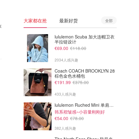
大家都在抢
最新好货
全部
享
lululemon Scuba 加大连帽卫衣
半拉链设计
€69.00
€118.00
2034人感兴趣
Coach COACH BROOKLYN 28
棕色金色水桶包
€191.99
€375.00
433人感兴趣
lululemon Ruched Mini 单肩包 1.5L
韩系褶皱感~小容量刚刚好
€54.00
€78.00
382人感兴趣