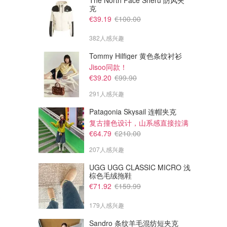
The North Face Sheru 防风夹
克
€39.19
€100.00
382人感兴趣
Tommy Hilfiger 黄色条纹衬衫
Jisoo同款！
€39.20
€99.90
291人感兴趣
Patagonia Skysail 连帽夹克
复古撞色设计，山系感直接拉满
€64.79
€210.00
207人感兴趣
UGG UGG CLASSIC MICRO 浅
棕色毛绒拖鞋
€71.92
€159.99
179人感兴趣
Sandro 条纹羊毛混纺短夹克