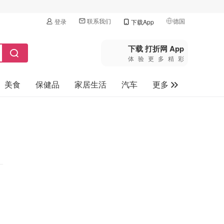
联系我们
德国
登录
下载App
🇺🇸
美国
下载 打折网 App
体验更多精彩
🇨🇳
中国
美食
保健品
家居生活
汽车
更多
🇨🇦
加拿大
🇬🇧
家电数码
英国
母婴玩具
🇩🇪
德国
旅游
🇫🇷
法国
🇮🇹
意大利
🇦🇺
澳洲
🇳🇿
新西兰