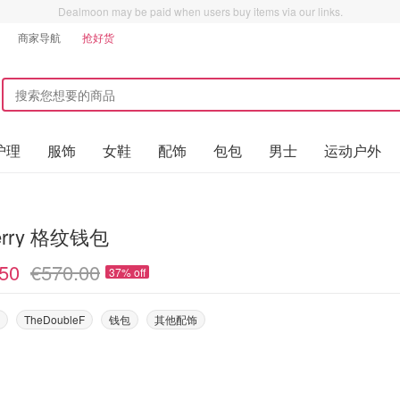
Dealmoon may be paid when users buy items via our links.
商家导航
抢好货
护理
服饰
女鞋
配饰
包包
男士
运动户外
erry 格纹钱包
50
€570.00
37% off
TheDoubleF
钱包
其他配饰