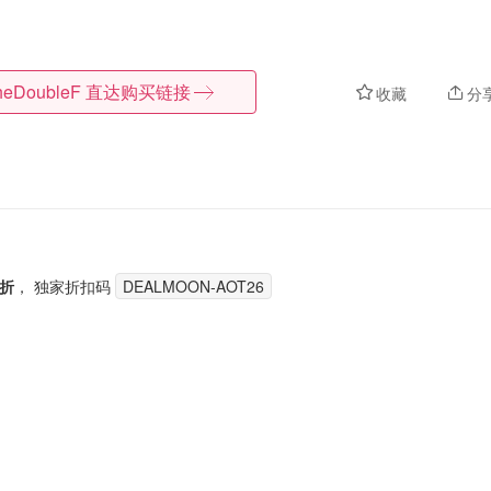
heDoubleF
直达购买链接
收藏
分
2折
， 独家折扣码
DEALMOON-AOT26