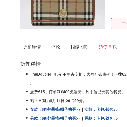
T
猜你喜欢
折扣详情
评论
相似同款
折扣详情
TheDoubleF 现有 不用去专柜：大牌配饰底价！
一律6
。
运费€15，订单满€400免运费，到手价已无其他税费。
截止日期为6月11日 09点59分。
女款：腰带/墨镜/帽子购买>>
｜
女款：卡包/钱包>>
男款：腰带/墨镜/帽子购买>>
｜
男款：卡包/钱包>>