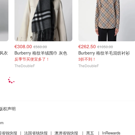
€308.00
€262.50
€560.00
€1050.00
中长风衣
Burberry 格纹羊绒围巾 灰色
Burberry 格纹羊毛混纺衬衫
反季节买便宜多了！
3折不到！
TheDoubleF
TheDoubleF
版权声明
um
国省钱快报
|
法国省钱快报
|
澳洲省钱快报
|
黑五
|
InRewards