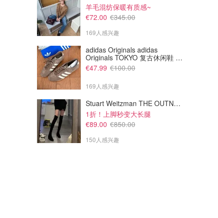
羊毛混纺保暖有质感~
€72.00
€345.00
169人感兴趣
adidas Originals adidas
Originals TOKYO 复古休闲鞋 深
棕色
€47.99
€100.00
€206.25
€1080.00
€275.00
€2250.00
Miu Miu 红色皮革卡包
Alaia 黑色皮革手提包
169人感兴趣
经典Logo搭配亮眼红色，小巧轻便又实用
Stuart Weitzman THE OUTNET Jocey 弹力绒面过膝靴
TheDoubleF
TheDoubleF
1折！上脚秒变大长腿
€89.00
€850.00
150人感兴趣