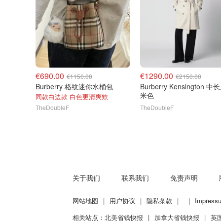
€690.00
€1290.00
€1150.00
€2150.00
Burberry 格纹迷你水桶包
Burberry Kensington 
米色
同款白边款 白色更清爽欸
TheDoubleF
TheDoubleF
关于我们
联系我们
免责声明
网站地图
|
用户协议
|
隐私条款
|
|
Impress
相关站点：
北美省钱快报
|
加拿大省钱快报
|
英