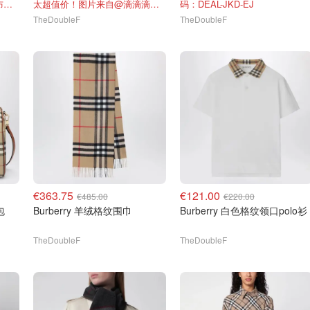
夏天可叠穿！图片来自@拉布拉多
太超值价！图片来自@滴滴滴悠悠
码：DEAL-JKD-EJ
TheDoubleF
TheDoubleF
€363.75
€121.00
€485.00
€220.00
包
Burberry 羊绒格纹围巾
Burberry 白色格纹领口polo衫
TheDoubleF
TheDoubleF