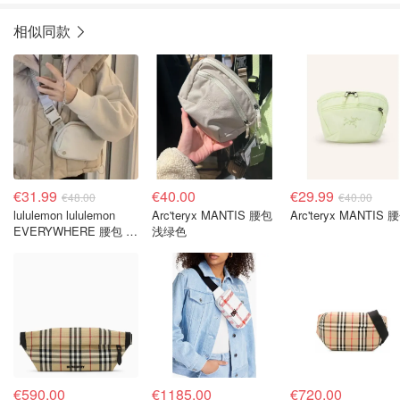
相似同款
€31.99
€40.00
€29.99
€48.00
€40.00
lululemon lululemon
Arc'teryx MANTIS 腰包
Arc'teryx MANTIS 
EVERYWHERE 腰包 米
浅绿色
色
€590.00
€1185.00
€720.00