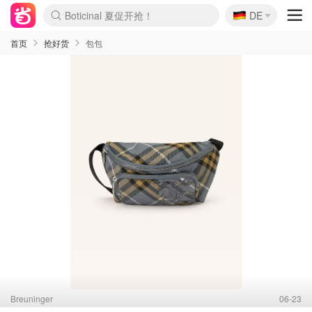
🇩🇪
4折！lulu周四疯狂上新
DE
Boticinal 夏促开抢！
还没结束！&OtherStories大促
Joybuy变相75折 随时失效
速领！Stanley独家85折
疑似霸哥！Camper额外叠85折
Zalando 奥莱闪促！每日更新
Moncler反季囤！5折起+叠9折
Coach Brooklyn仅€192
首页
抢好货
包包
Breuninger
06-23