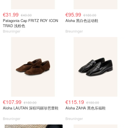
€31.99
€95.99
€40.00
€180.00
Patagonia Cap FRITZ ROY ICON
Aloha 黑白色运动鞋
TRAD 浅粉色
Breuninger
Breuninger
€107.99
€115.19
€180.00
€180.00
Aloha LAUTAN 深棕玛丽珍芭蕾鞋
Aloha ZAHA 黑色乐福鞋
Breuninger
Breuninger