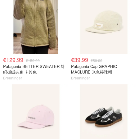
€129.99
€39.99
€150.00
€50.00
Patagonia BETTER SWEATER 针
Patagonia Cap GRAPHIC
织抓绒夹克 卡其色
MACLURE 米色棒球帽
Breuninger
Breuninger