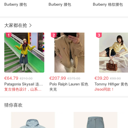
Burberry 腰包
Burberry 腰包
Burberry 格纹腰包
大家都在抢
1
2
3
€64.79
€207.99
€39.20
€210.00
€375.00
€99.90
Patagonia Skysail 连帽夹克
Polo Ralph Lauren 驼色
复古撞色设计，山系感直接拉满
夹克
Jisoo同款！
猜你喜欢