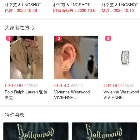
朴宰范 & LNGSHOT 世界巡演
朴宰范 & LNGSHOT 世界巡演
朴宰
伦敦：2026.10.26
阿姆斯特丹：2026.10.6
华沙：2026.10.10
大家都在抢
1
2
3
€207.99
€54.40
€64.00
€375.00
€85.00
€100.00
Polo Ralph Lauren 驼色
Vivienne Westwood
Vivienne Westwood
夹克
VIVIENNE
VIVIENNE
WESTWOOD Nano
WESTWOOD
Solitaire 耳环
Westminster 单只
猜你喜欢