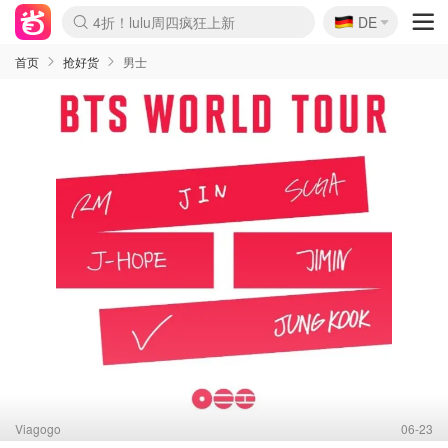
🇩🇪
4折！lulu周四疯狂上新
DE
Boticinal 夏促开抢！
还没结束！&OtherStories大促
Joybuy变相75折 随时失效
速领！Stanley独家85折
疑似霸哥！Camper额外叠85折
Zalando 奥莱闪促！每日更新
Moncler反季囤！5折起+叠9折
Coach Brooklyn仅€192
首页
抢好货
男士
Viagogo
06-23