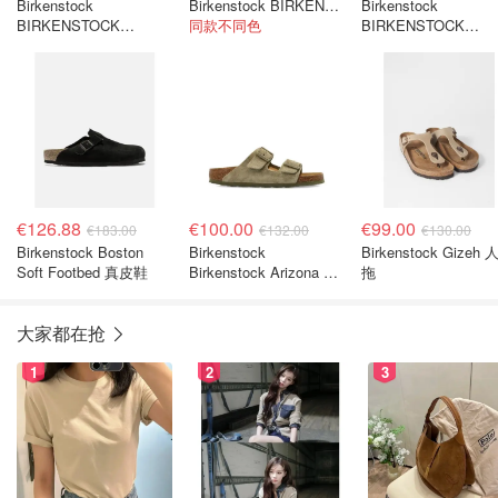
Birkenstock
Birkenstock BIRKENSTOCK Solana 麂皮皮革凉拖
Birkenstock
BIRKENSTOCK
同款不同色
BIRKENSTOCK
ARIZONA BIG
Arizona 麂皮凉拖鞋
BUCKLE 奶油色拖鞋
€126.88
€100.00
€99.00
€183.00
€132.00
€130.00
Birkenstock Boston
Birkenstock
Birkenstock Gizeh
Soft Footbed 真皮鞋
Birkenstock Arizona 搭
拖
扣凉鞋 中性色
大家都在抢
1
2
3