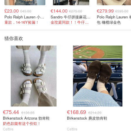
£23.00
€144.00
€279.99
£45.00
€275.00
€595.00
Polo Ralph Lauren 小马T恤
Sandro 牛仔拼接麻花针织夹克
Polo Ralph Lauren
童款，14-16Y捡漏！
金玟庭同款！！牛仔拼接超有层次感
包 橄榄绿金色
猜你喜欢
€75.44
€168.69
€136.85
€214.20
Birkenstock Arizona 勃肯鞋
Birkenstock 麂皮勃肯鞋
奶色款能有这个价欸！
Cettire
Cettire