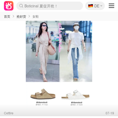
Boticinal 夏促开抢！
🇩🇪
4折！lulu周四疯狂上新
DE
还没结束！&OtherStories大促
Joybuy变相75折 随时失效
速领！Stanley独家85折
疑似霸哥！Camper额外叠85折
Zalando 奥莱闪促！每日更新
Moncler反季囤！5折起+叠9折
Coach Brooklyn仅€192
首页
抢好货
女鞋
Cettire
07-19