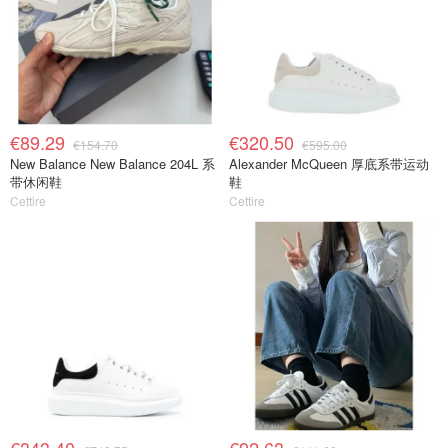
€89.29
€320.50
€154.70
€595.00
New Balance New Balance 204L 系
Alexander McQueen 厚底系带运动
带休闲鞋
鞋
Cettire
Cettire