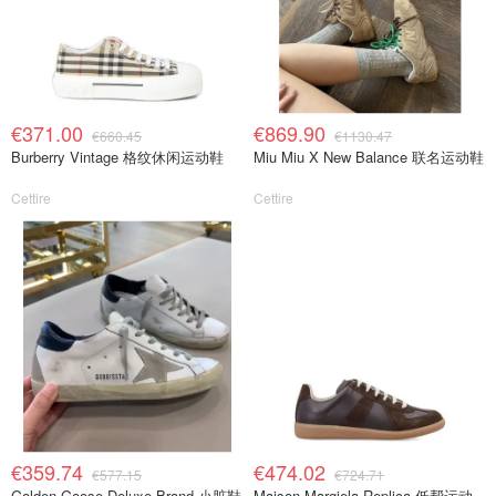
€371.00
€869.90
€660.45
€1130.47
Burberry Vintage 格纹休闲运动鞋
Miu Miu X New Balance 联名运动鞋
Cettire
Cettire
€359.74
€474.02
€577.15
€724.71
Golden Goose Deluxe Brand 小脏鞋
Maison Margiela Replica 低帮运动