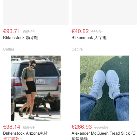
€93.71
€40.82
€95.20
€58.31
Birkenstock 勃肯鞋
Birkenstock 人字拖
Cettire
Cettire
€38.14
€266.93
€58.31
€654.50
Birkenstock Arizona凉鞋
Alexander McQueen Tread Slick 低
肯豆同款~
帮运动鞋