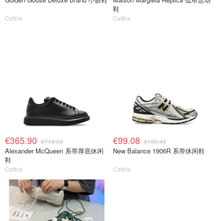
鞋
Cettire
Cettire
€365.90
€99.08
€714.00
€190.40
Alexander McQueen 系带厚底休闲
New Balance 1906R 系带休闲鞋
鞋
Cettire
Cettire