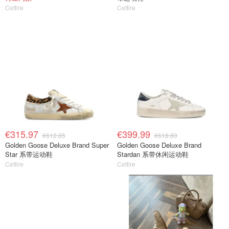
Cettire
Cettire
€315.97
€399.99
€612.85
€618.80
Golden Goose Deluxe Brand Super
Golden Goose Deluxe Brand
Star 系带运动鞋
Stardan 系带休闲运动鞋
Cettire
Cettire