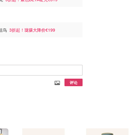
始祖鸟
3折起！珑骧大降价€199
评论