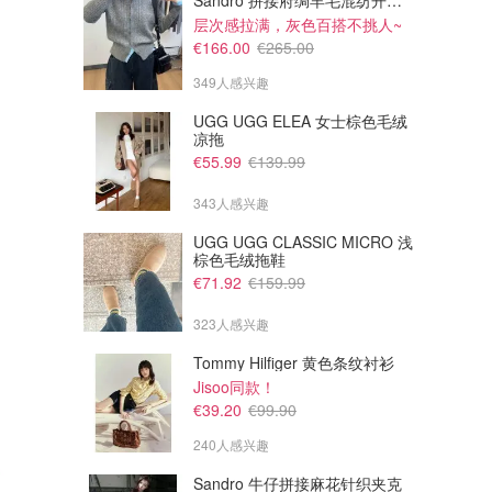
Sandro 拼接府绸羊毛混纺开衫 灰色
层次感拉满，灰色百搭不挑人~
€166.00
€265.00
349人感兴趣
UGG UGG ELEA 女士棕色毛绒
凉拖
€55.99
€139.99
343人感兴趣
UGG UGG CLASSIC MICRO 浅
棕色毛绒拖鞋
€71.92
€159.99
323人感兴趣
Tommy Hilfiger 黄色条纹衬衫
Jisoo同款！
€39.20
€99.90
240人感兴趣
Sandro 牛仔拼接麻花针织夹克