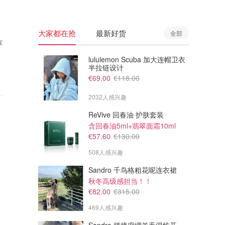
大家都在抢
最新好货
全部
享
lululemon Scuba 加大连帽卫衣
半拉链设计
€69.00
€118.00
2032人感兴趣
ReVive 回春油 护肤套装
含回春油5ml+翡翠面霜10ml
€57.60
€130.00
508人感兴趣
Sandro 千鸟格粗花呢连衣裙
秋冬高级感担当！！
€82.00
€315.00
469人感兴趣