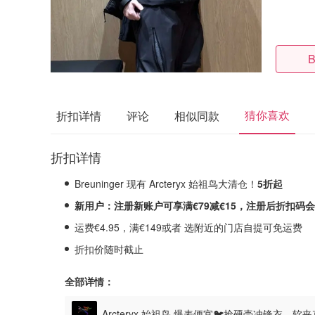
B
猜你喜欢
折扣详情
评论
相似同款
折扣详情
Breuninger 现有 Arcteryx 始祖鸟大清仓！
5折起
新用户：
注册新账户可享满€79
减€15
，注册后折扣码会
运费€4.95，满€149或者 选附近的门店自提可免运费
折扣价随时截止
全部详情：
Arcteryx 始祖鸟 爆表便宜🐦抢硬壳冲锋衣、软