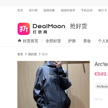
首页
排行榜
德国攻略
德国药推荐
手机合同
银行卡
抢好货
好货首页
全部好货
护肤
美妆
个人
首页
抢好货
服饰
Arc
€649.
Arc'teryx
08-03