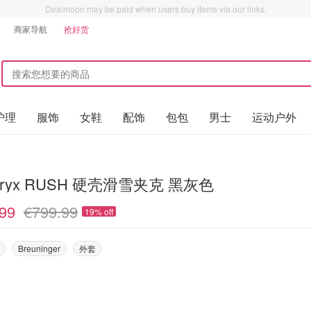
Dealmoon may be paid when users buy items via our links.
商家导航
抢好货
护理
服饰
女鞋
配饰
包包
男士
运动户外
'teryx RUSH 硬壳滑雪夹克 黑灰色
99
€799.99
19% off
Breuninger
外套