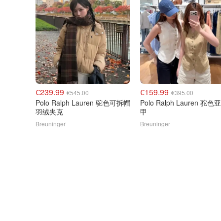
€239.99
€159.99
€545.00
€395.00
Polo Ralph Lauren 驼色可拆帽
Polo Ralph Lauren 驼
羽绒夹克
甲
Breuninger
Breuninger