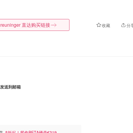
reuninger
直达购买链接
收藏
分
发送到邮箱
夹克
5折起！紫色BETA硬壳€319