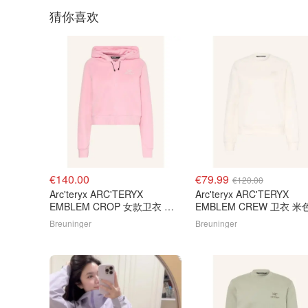
猜你喜欢
€140.00
€79.99
€120.00
Arc'teryx ARC'TERYX
Arc'teryx ARC'TERYX
EMBLEM CROP 女款卫衣 粉
EMBLEM CREW 卫衣 米
色
Breuninger
Breuninger