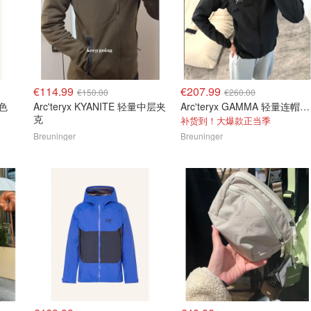
€114.99
€207.99
€150.00
€260.00
绿色
Arc'teryx KYANITE 轻量中层夹
Arc'teryx GAMMA 轻量连帽夹克
克
补货到！大爆款正当季
Breuninger
Breuninger