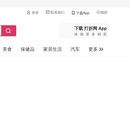
联系我们
德国
登录
下载App
🇺🇸
美国
下载 打折网 App
体验更多精彩
🇨🇳
中国
美食
保健品
家居生活
汽车
更多
🇨🇦
加拿大
🇬🇧
家电数码
英国
母婴玩具
🇩🇪
德国
旅游
🇫🇷
法国
🇮🇹
意大利
🇦🇺
澳洲
🇳🇿
新西兰