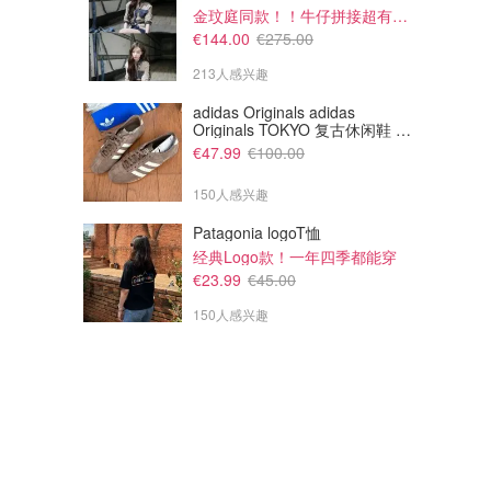
金玟庭同款！！牛仔拼接超有层次感
€144.00
€275.00
213人感兴趣
adidas Originals adidas
Originals TOKYO 复古休闲鞋 深
棕色
€47.99
€100.00
150人感兴趣
€97.99
€109.99
€140.00
€140.00
Patagonia R1 AIR 抓绒夹克 黑色
Patagonia R1 AIR 抓绒外套 橄
Patagonia logoT恤
榄绿
抓绒界的“轻量选手”~
经典Logo款！一年四季都能穿
Breuninger
Breuninger
€23.99
€45.00
150人感兴趣