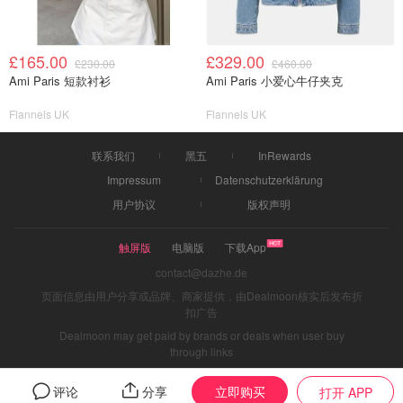
£165.00
£329.00
£230.00
£460.00
Ami Paris 短款衬衫
Ami Paris 小爱心牛仔夹克
Flannels UK
Flannels UK
联系我们
黑五
InRewards
Impressum
Datenschutzerklärung
用户协议
版权声明
触屏版
电脑版
下载App
contact@dazhe.de
页面信息由用户分享或品牌、商家提供，由Dealmoon核实后发布折
扣广告
Dealmoon may get paid by brands or deals when user buy
through links
立即购买
评论
分享
打开 APP