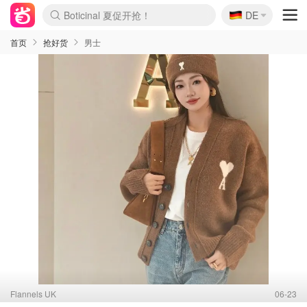
🇩🇪
4折！lulu周四疯狂上新
DE
Boticinal 夏促开抢！
还没结束！&OtherStories大促
Joybuy变相75折 随时失效
速领！Stanley独家85折
疑似霸哥！Camper额外叠85折
Zalando 奥莱闪促！每日更新
Moncler反季囤！5折起+叠9折
Coach Brooklyn仅€192
首页
抢好货
男士
Flannels UK
06-23