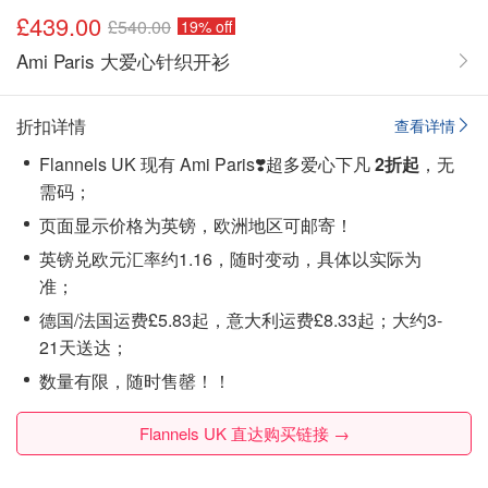
£439.00
£540.00
19% off
Ami Paris 大爱心针织开衫
折扣详情
查看详情
Flannels UK 现有 Ami Paris❣️超多爱心下凡
2折起
，无
需码；
页面显示价格为英镑，欧洲地区可邮寄！
英镑兑欧元汇率约1.16，随时变动，具体以实际为
准；
德国/法国运费£5.83起，意大利运费£8.33起；大约3-
21天送达；
数量有限，随时售罄！！
Flannels UK 直达购买链接 →