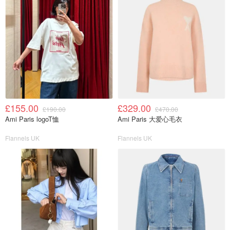
£155.00
£329.00
£190.00
£470.00
Ami Paris logoT恤
Ami Paris 大爱心毛衣
Flannels UK
Flannels UK