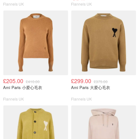
Flannels UK
Flannels UK
£205.00
£299.00
£410.00
£375.00
Ami Paris 小爱心毛衣
Ami Paris 大爱心毛衣
Flannels UK
Flannels UK