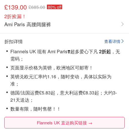
£139.00
£685.00
80% off
2折捡漏！
Ami Paris 高腰阔腿裤
折扣详情
查看详情
Flannels UK 现有 Ami Paris❣️超多爱心下凡
2折起
，无
需码；
页面显示价格为英镑，欧洲地区可邮寄！
英镑兑欧元汇率约1.16，随时变动，具体以实际为
准；
德国/法国运费£5.83起，意大利运费£8.33起；大约3-
21天送达；
数量有限，随时售罄！！
Flannels UK 直达购买链接 →