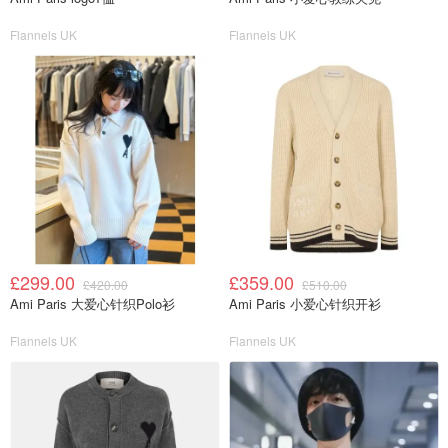
Flannels UK
Flannels UK
£299.00
£359.00
£420.00
£510.00
Ami Paris 大爱心针织Polo衫
Ami Paris 小爱心针织开衫
Flannels UK
Flannels UK