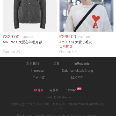
£329.00
£269.00
£460.00
£375.00
Ami Paris 大爱心羊毛开衫
Ami Paris 大爱心毛衣
肖战同款
Flannels UK
Flannels UK
联系我们
黑五
InRewards
Impressum
Datenschutzerklärung
用户协议
版权声明
触屏版
电脑版
下载App
contact@dazhe.de
页面信息由用户分享或品牌、商家提供，由Dealmoon核实后发布折
扣广告
Dealmoon may get paid by brands or deals when user buy