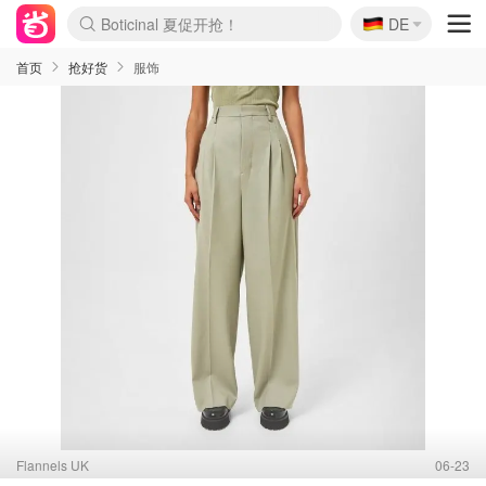
🇩🇪
4折！lulu周四疯狂上新
DE
Boticinal 夏促开抢！
还没结束！&OtherStories大促
Joybuy变相75折 随时失效
速领！Stanley独家85折
疑似霸哥！Camper额外叠85折
Zalando 奥莱闪促！每日更新
Moncler反季囤！5折起+叠9折
Coach Brooklyn仅€192
首页
抢好货
服饰
Flannels UK
06-23