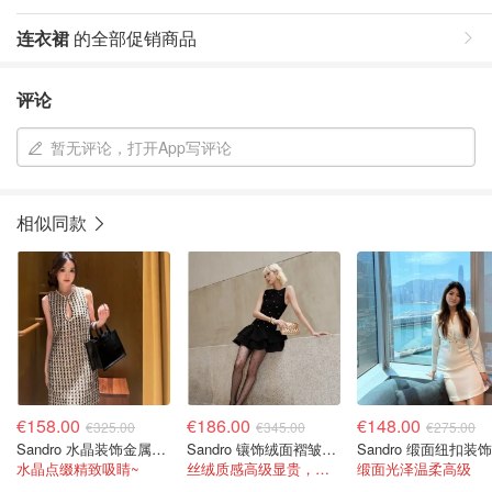
连衣裙
的全部促销商品
评论
暂无评论，打开App写评论
相似同款
€158.00
€186.00
€148.00
€325.00
€345.00
€275.00
Sandro 水晶装饰金属感斜纹迷你连衣裙
Sandro 镶饰绒面褶皱迷你连衣裙
水晶点缀精致吸睛~
丝绒质感高级显贵，荷叶边设计灵动又浪漫
缎面光泽温柔高级