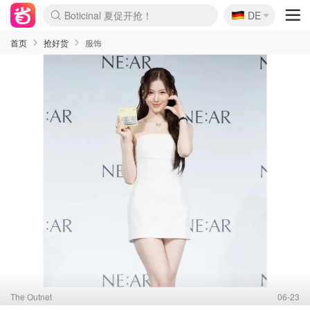
🇩🇪
4折！lulu周四疯狂上新
DE
Boticinal 夏促开抢！
还没结束！&OtherStories大促
Joybuy变相75折 随时失效
速领！Stanley独家85折
疑似霸哥！Camper额外叠85折
Zalando 奥莱闪促！每日更新
Moncler反季囤！5折起+叠9折
Coach Brooklyn仅€192
首页
抢好货
服饰
The Outnet
06-23