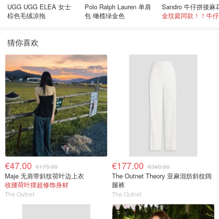
UGG UGG ELEA 女士
Polo Ralph Lauren 单肩
棕色毛绒凉拖
包 橄榄绿金色
猜你喜欢
€47.00
€177.00
€175.00
€340.00
Maje 无肩带斜纹荷叶边上衣
The Outnet Theory 亚麻混纺斜纹阔
收腰荷叶摆超修饰身材
腿裤
The Outnet
The Outnet