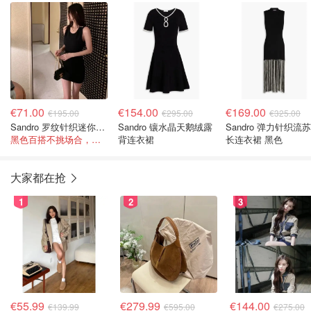
€71.00
€154.00
€169.00
€195.00
€295.00
€325.00
Sandro 罗纹针织迷你连衣裙 黑色
Sandro 镶水晶天鹅绒露
Sandro 弹力针织流
黑色百搭不挑场合，迷你裙长度显腿长！
背连衣裙
长连衣裙 黑色
大家都在抢
1
2
3
€55.99
€279.99
€144.00
€139.99
€595.00
€275.00