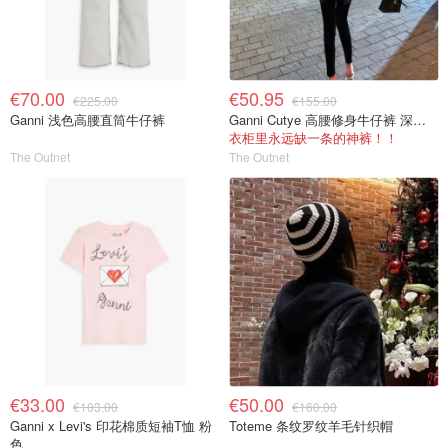
€70.00
€50.95
€225.00
€155.00
Ganni 浅色高腰直筒牛仔裤
Ganni Cutye 高腰修身牛仔裤 深蓝色
衣柜里永远缺一条的神裤！！
The Outnet
The Outnet
€33.00
€50.00
€103.00
€160.00
Ganni x Levi's 印花棉质短袖T恤 粉
Toteme 条纹罗纹羊毛针织帽
色