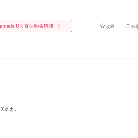
lannels UK
直达购买链接
收藏
分
21天送达；