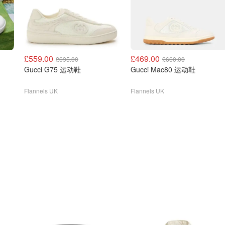
£559.00
£469.00
£695.00
£660.00
Gucci G75 运动鞋
Gucci Mac80 运动鞋
Flannels UK
Flannels UK