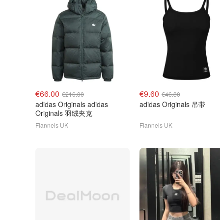
€66.00
€9.60
€216.00
€46.80
adidas Originals adidas
adidas Originals 吊带
Originals 羽绒夹克
Flannels UK
Flannels UK