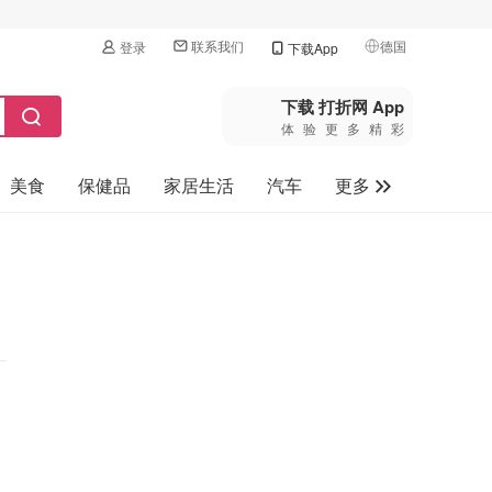
联系我们
德国
登录
下载App
🇺🇸
美国
下载 打折网 App
体验更多精彩
🇨🇳
中国
美食
保健品
家居生活
汽车
更多
🇨🇦
加拿大
🇬🇧
家电数码
英国
母婴玩具
🇩🇪
德国
旅游
🇫🇷
法国
🇮🇹
意大利
🇦🇺
澳洲
🇳🇿
新西兰