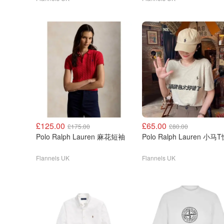
£125.00
£65.00
£175.00
£80.00
Polo Ralph Lauren 麻花短袖
Polo Ralph Lauren 小马
Flannels UK
Flannels UK