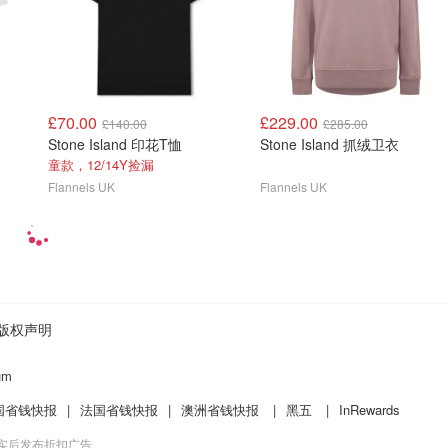
£70.00
£229.00
£140.00
£285.00
Stone Island 印花T恤
Stone Island 抓绒卫衣
童款，12/14Y捡漏
Flannels UK
Flannels UK
版权声明
um
国省钱快报
|
法国省钱快报
|
澳洲省钱快报
|
黑五
|
InRewards
核实后发布折扣广告