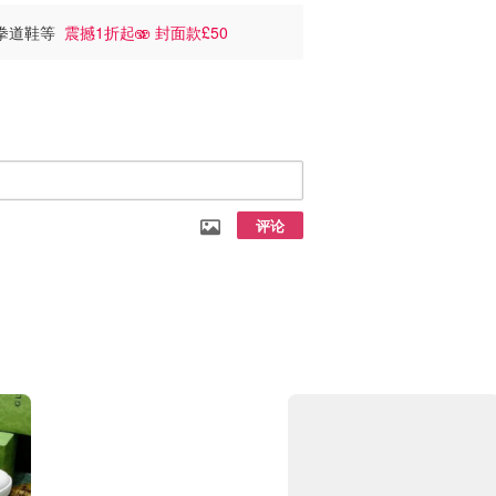
/跆拳道鞋等
震撼1折起🫨 封面款£50
评论