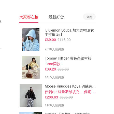
大家都在抢
最新好货
全部
享
lululemon Scuba 加大连帽卫衣
半拉链设计
€69.00
€118.00
2038人感兴趣
Tommy Hilfiger 黄色条纹衬衫
Jisoo同款！
€39.20
€99.90
1455人感兴趣
Moose Knuckles Koya 羽绒夹克 黑色
仅剩xl！轻量羽绒填充， 保暖不厚重
€266.63
€695.00
1166人感兴趣