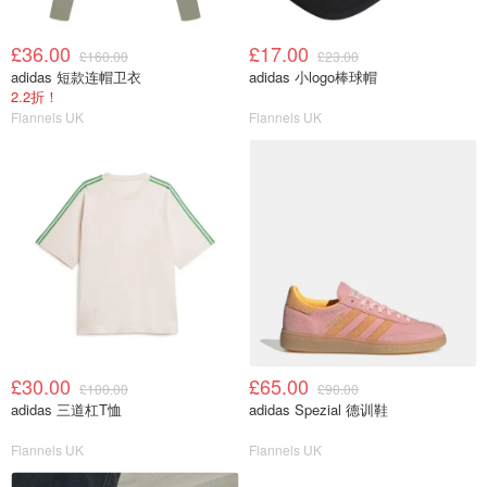
£36.00
£17.00
£160.00
£23.00
adidas 短款连帽卫衣
adidas 小logo棒球帽
2.2折！
Flannels UK
Flannels UK
£30.00
£65.00
£100.00
£90.00
adidas 三道杠T恤
adidas Spezial 德训鞋
Flannels UK
Flannels UK