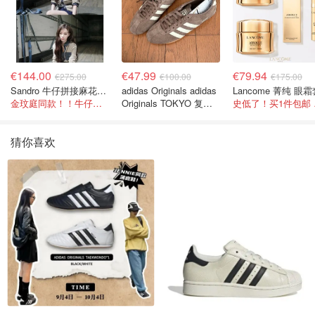
€144.00
€47.99
€79.94
€275.00
€100.00
€175.00
Sandro 牛仔拼接麻花针织夹克
adidas Originals adidas
Lancome 菁纯 眼
金玟庭同款！！牛仔拼接超有层次感
Originals TOKYO 复古
史低
休闲鞋 深棕色
猜你喜欢