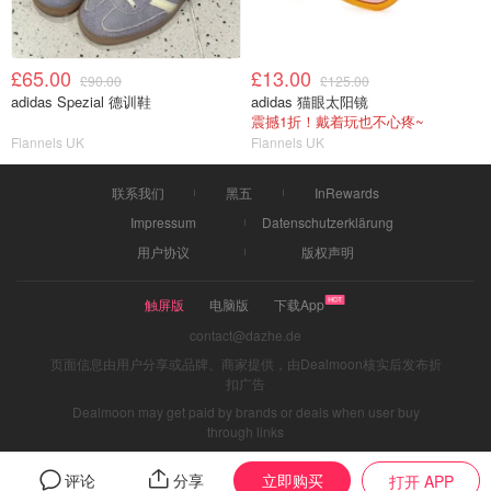
£65.00
£13.00
£90.00
£125.00
adidas Spezial 德训鞋
adidas 猫眼太阳镜
震撼1折！戴着玩也不心疼~
Flannels UK
Flannels UK
联系我们
黑五
InRewards
Impressum
Datenschutzerklärung
用户协议
版权声明
触屏版
电脑版
下载App
contact@dazhe.de
页面信息由用户分享或品牌、商家提供，由Dealmoon核实后发布折
扣广告
Dealmoon may get paid by brands or deals when user buy
through links
立即购买
评论
分享
打开 APP