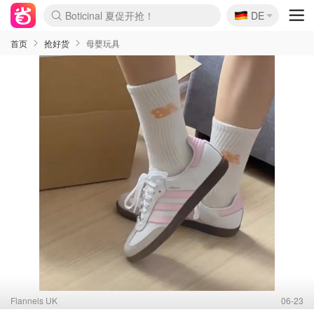
🇩🇪
4折！lulu周四疯狂上新
DE
Boticinal 夏促开抢！
还没结束！&OtherStories大促
Joybuy变相75折 随时失效
速领！Stanley独家85折
疑似霸哥！Camper额外叠85折
Zalando 奥莱闪促！每日更新
Moncler反季囤！5折起+叠9折
Coach Brooklyn仅€192
首页
抢好货
母婴玩具
Flannels UK
06-23