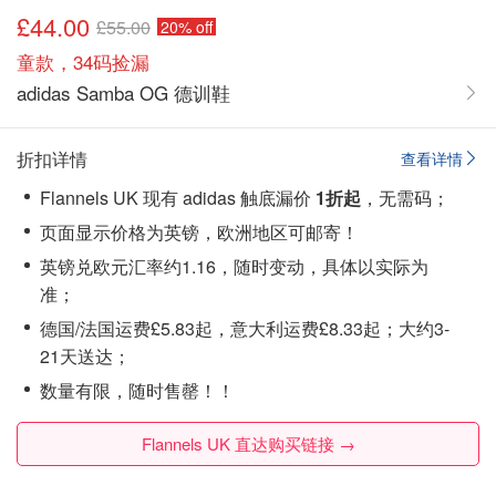
£44.00
£55.00
20% off
童款，34码捡漏
adidas Samba OG 德训鞋
折扣详情
查看详情
Flannels UK 现有 adidas 触底漏价
1折起
，无需码；
页面显示价格为英镑，欧洲地区可邮寄！
英镑兑欧元汇率约1.16，随时变动，具体以实际为
准；
德国/法国运费£5.83起，意大利运费£8.33起；大约3-
21天送达；
数量有限，随时售罄！！
Flannels UK 直达购买链接 →