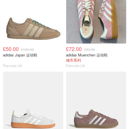
£50.00
£72.00
£100.00
£90.00
adidas Japan 运动鞋
adidas Muenchen 运动鞋
城市系列
Flannels UK
Flannels UK