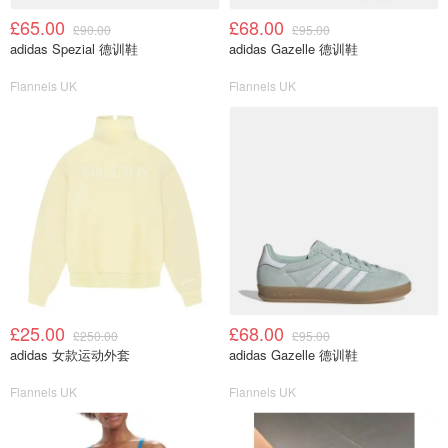
£65.00
£68.00
£90.00
£95.00
adidas Spezial 德训鞋
adidas Gazelle 德训鞋
Flannels UK
Flannels UK
£25.00
£68.00
£250.00
£95.00
adidas 女款运动外套
adidas Gazelle 德训鞋
Flannels UK
Flannels UK