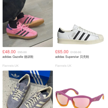
£48.00
£65.00
£95.00
£130.00
adidas Gazelle 德训鞋
adidas Superstar 贝壳鞋
Flannels UK
Flannels UK