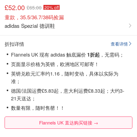
£52.00
£65.00
20% off
童款，35.5/36.7/38码捡漏
adidas Spezial 德训鞋
折扣详情
查看详情
Flannels UK 现有 adidas 触底漏价
1折起
，无需码；
页面显示价格为英镑，欧洲地区可邮寄！
英镑兑欧元汇率约1.16，随时变动，具体以实际为
准；
德国/法国运费£5.83起，意大利运费£8.33起；大约3-
21天送达；
数量有限，随时售罄！！
Flannels UK 直达购买链接 →