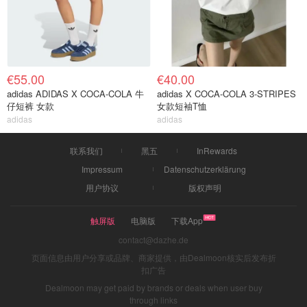
€55.00
€40.00
adidas ADIDAS X COCA-COLA 牛
adidas X COCA-COLA 3-STRIPES
仔短裤 女款
女款短袖T恤
adidas
adidas
联系我们
黑五
InRewards
Impressum
Datenschutzerklärung
用户协议
版权声明
触屏版
电脑版
下载App
contact@dazhe.de
页面信息由用户分享或品牌、商家提供，由Dealmoon核实后发布折
扣广告
Dealmoon may get paid by brands or deals when user buy
through links