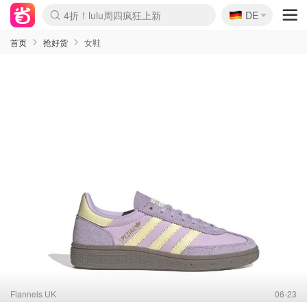
🇩🇪
4折！lulu周四疯狂上新
DE
Boticinal 夏促开抢！
还没结束！&OtherStories大促
Joybuy变相75折 随时失效
速领！Stanley独家85折
疑似霸哥！Camper额外叠85折
Zalando 奥莱闪促！每日更新
Moncler反季囤！5折起+叠9折
Coach Brooklyn仅€192
首页
抢好货
女鞋
Flannels UK
06-23