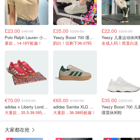
£23.00
£35.00
£22.00
£45.00
£220.00
£220.00
Polo Ralph Lauren 小马T恤
Yeezy Boost 700 缓震休闲鞋
Yeezy 儿童运动休闲
童款，14-16Y捡漏！
奶白！仅剩下36-37码
全成人码！简直白送
€70.00
€65.00
£35.00
€100.00
€100.00
£220.00
adidas x Liberty London 联名款Spezial
adidas Samba XLG 德训鞋
Yeezy Boost 700 儿童
大童款，35.5-39.5码捡漏！
大童款，36-38码捡漏！
缓震休闲鞋
大家都在抢