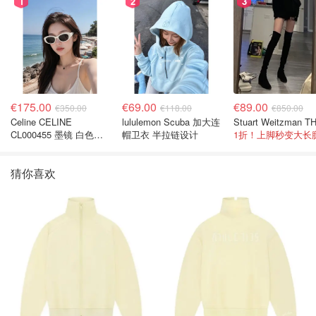
1
2
3
€175.00
€69.00
€89.00
€350.00
€118.00
€850.00
Celine CELINE
lululemon Scuba 加大连
CL000455 墨镜 白色黑
帽卫衣 半拉链设计
1折！上脚秒变大长
色
猜你喜欢