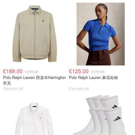
£189.00
£125.00
£235.00
£175.00
Polo Ralph Lauren 防泼水Harrington
Polo Ralph Lauren 麻花短袖
夹克
Flannels UK
Flannels UK