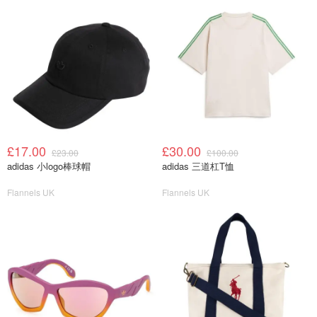
£17.00
£30.00
£23.00
£100.00
adidas 小logo棒球帽
adidas 三道杠T恤
Flannels UK
Flannels UK