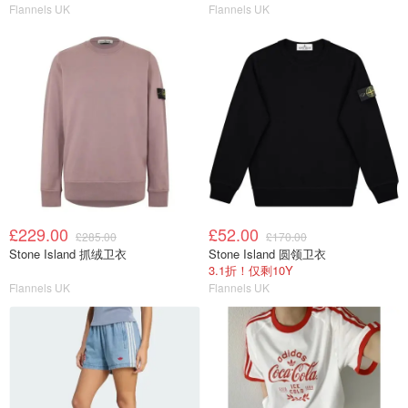
Flannels UK
Flannels UK
£229.00
£52.00
£285.00
£170.00
Stone Island 抓绒卫衣
Stone Island 圆领卫衣
3.1折！仅剩10Y
Flannels UK
Flannels UK