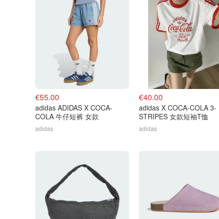
€55.00
€40.00
adidas ADIDAS X COCA-
adidas X COCA-COLA 3-
COLA 牛仔短裤 女款
STRIPES 女款短袖T恤
adidas
adidas