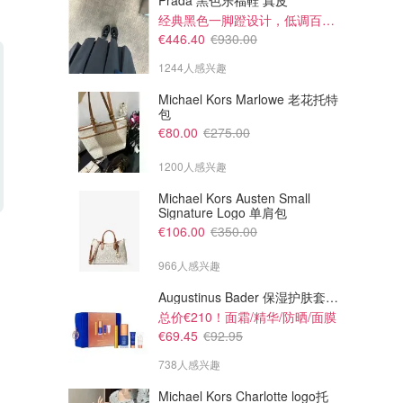
Prada 黑色乐福鞋 真皮
经典黑色一脚蹬设计，低调百搭又高级
€446.40
€930.00
1244人感兴趣
Michael Kors Marlowe 老花托特
包
€80.00
€275.00
1200人感兴趣
Michael Kors Austen Small
Signature Logo 单肩包
€50.00
€84.00
€100.00
€120.00
€106.00
€350.00
adidas SL 72 OG 复古运动鞋
adidas Samba OG 德训鞋
966人感兴趣
adidas
adidas
Augustinus Bader 保湿护肤套装 TFC8®
总价€210！面霜/精华/防晒/面膜
€69.45
€92.95
738人感兴趣
Michael Kors Charlotte logo托