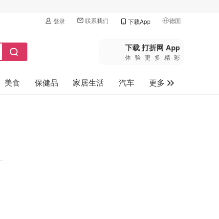
联系我们
德国
登录
下载App
🇺🇸
美国
下载 打折网 App
体验更多精彩
🇨🇳
中国
美食
保健品
家居生活
汽车
更多
🇨🇦
加拿大
🇬🇧
家电数码
英国
母婴玩具
🇩🇪
德国
旅游
🇫🇷
法国
🇮🇹
意大利
🇦🇺
澳洲
🇳🇿
新西兰