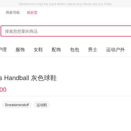
Dealmoon may be paid when users buy items via our links.
商家导航
抢好货
护理
服饰
女鞋
配饰
包包
男士
运动户外
as Handball 灰色球鞋
00
Sneakersnstuff
运动鞋