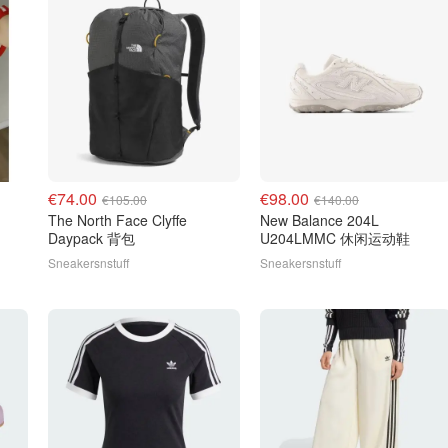
€74.00
€98.00
€105.00
€140.00
The North Face Clyffe
New Balance 204L
Daypack 背包
U204LMMC 休闲运动鞋
Sneakersnstuff
Sneakersnstuff