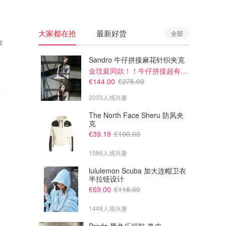
大家都在抢
最新好货
全部
享
Sandro 牛仔拼接麻花针织夹克
金玟庭同款！！牛仔拼接超有层次感
€144.00
€275.00
2033人感兴趣
The North Face Sheru 防风夹
克
€39.19
€100.00
1586人感兴趣
lululemon Scuba 加大连帽卫衣
半拉链设计
€69.00
€118.00
1448人感兴趣