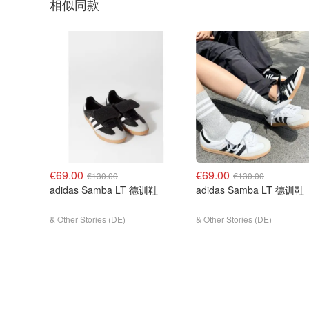
相似同款
€69.00
€69.00
€130.00
€130.00
adidas Samba LT 德训鞋
adidas Samba LT 德训鞋
& Other Stories (DE)
& Other Stories (DE)