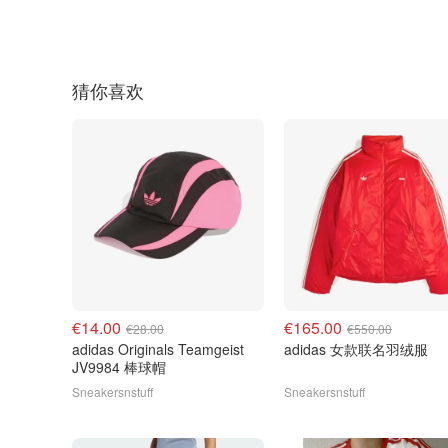
猜你喜欢
€14.00
€165.00
€28.00
€550.00
adidas Originals Teamgeist
adidas 女款联名羽绒服
JV9984 棒球帽
Sneakersnstuff
Sneakersnstuff