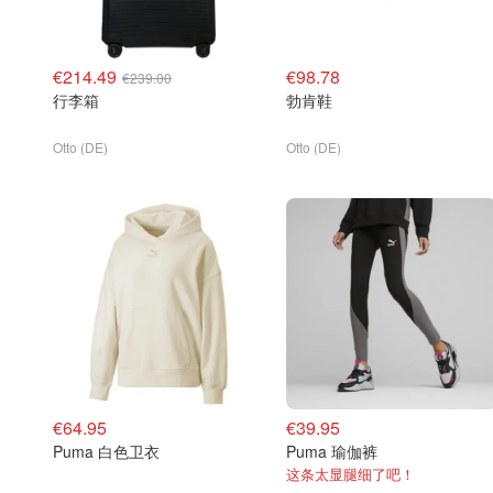
€214.49
€98.78
€239.00
行李箱
勃肯鞋
Otto (DE)
Otto (DE)
€64.95
€39.95
Puma 白色卫衣
Puma 瑜伽裤
这条太显腿细了吧！