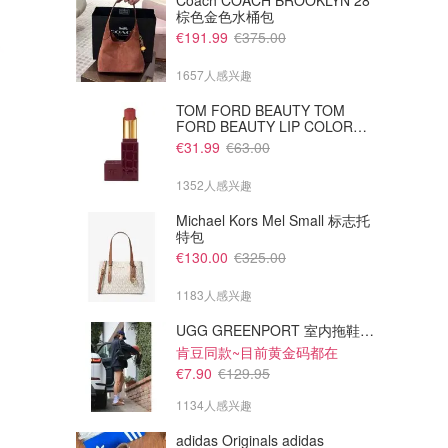
Coach COACH BROOKLYN 28
棕色金色水桶包
€191.99
€375.00
1657人感兴趣
TOM FORD BEAUTY TOM
FORD BEAUTY LIP COLOR
SATIN MATTE 裸玫瑰口红
€31.99
€63.00
1352人感兴趣
Michael Kors Mel Small 标志托
特包
£50.00
£65.00
£100.00
£80.00
€130.00
€325.00
adidas Originals Taekwondo
adidas Originals Taekwondo
跆拳道鞋
跆拳道芭蕾鞋
1183人感兴趣
Flannels UK
Flannels UK
UGG GREENPORT 室内拖鞋 棕色
肯豆同款~目前黄金码都在
€7.90
€129.95
1134人感兴趣
adidas Originals adidas