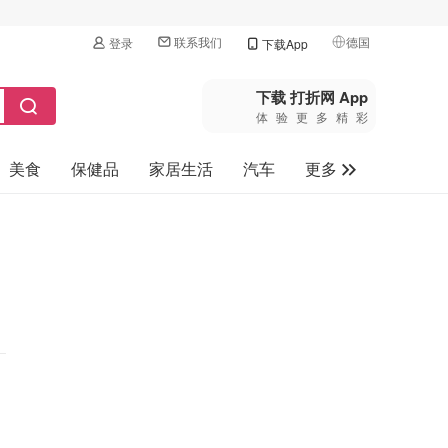
联系我们
德国
登录
下载App
🇺🇸
美国
下载 打折网 App
体验更多精彩
🇨🇳
中国
美食
保健品
家居生活
汽车
更多
🇨🇦
加拿大
🇬🇧
家电数码
英国
母婴玩具
🇩🇪
德国
旅游
🇫🇷
法国
🇮🇹
意大利
🇦🇺
澳洲
🇳🇿
新西兰