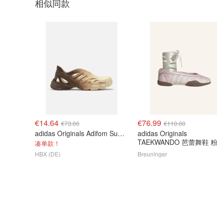
相似同款
€14.64
€76.99
€73.00
€110.00
adidas Originals Adifom Supernova 休闲运动鞋
adidas Originals
TAEKWANDO 芭蕾舞鞋 
凑单款！
HBX (DE)
Breuninger