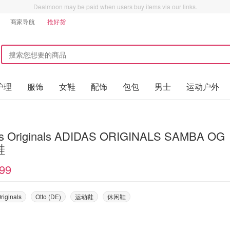
Dealmoon may be paid when users buy items via our links.
商家导航
抢好货
护理
服饰
女鞋
配饰
包包
男士
运动户外
as Originals ADIDAS ORIGINALS SAMBA OG
鞋
99
riginals
Otto (DE)
运动鞋
休闲鞋