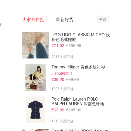
大家都在抢
最新好货
全部
享
UGG UGG CLASSIC MICRO 浅
棕色毛绒拖鞋
€71.92
€159.99
2018人感兴趣
Tommy Hilfiger 黄色条纹衬衫
Jisoo同款！
€39.20
€99.90
1806人感兴趣
Polo Ralph Lauren POLO
RALPH LAUREN 深蓝色珠地布
Polo衫
€63.99
€145.00
1713人感兴趣