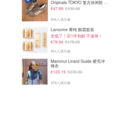
Originals TOKYO 复古休闲鞋 深
棕色
€47.99
€100.00
898人感兴趣
Lancome 菁纯 眼霜套装
史低了！买1件包邮 不凑单！
€79.94
€175.00
864人感兴趣
Mammut Linard Guide 硬壳冲
锋衣
€123.19
€270.00
858人感兴趣