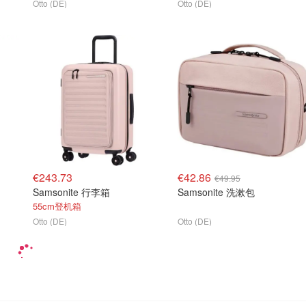
Otto (DE)
Otto (DE)
€243.73
€42.86
€49.95
Samsonite 行李箱
Samsonite 洗漱包
55cm登机箱
Otto (DE)
Otto (DE)