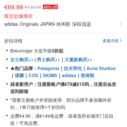
€69.99
€130.00
46% off
限定款爆降价
adidas Originals JAPAN 休闲鞋 深棕浅蓝
折扣详情
查看详情
Breuninger 大促升级
3折起
女士购买>>
|
男士购买>>
｜
大童款购买>>
🔥热门品牌：
Patagonia
｜
拉夫劳伦
｜
Acne Studios
｜
珑骧
｜
COS
｜
SKIMS
｜
adidas
｜
勃肯鞋
或者新用户：
注册
新账户
满€79
减€15
码，注册后会发
送到邮箱
*需要注册账户并登陆使用，部分品牌不参加额外折
扣，1单只能使用1个折扣码
运费€4.95，满€149免运费，或者选所在城市门店自
提！可免运费。