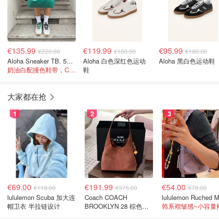
€135.99
€119.99
€95.99
€220.00
€180.00
€180.00
Aloha Sneaker TB. 56 米色运动鞋
Aloha 白色深红色运动
Aloha 黑白色运动鞋
奶油白配撞色鞋带，Clean Fit氛围感~
鞋
大家都在抢
1
2
3
€69.00
€191.99
€54.00
€118.00
€375.00
€78.00
lululemon Scuba 加大连
Coach COACH
帽卫衣 半拉链设计
BROOKLYN 28 棕色金
色水桶包