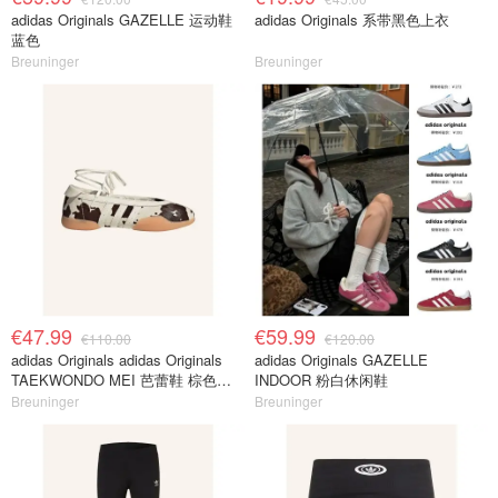
adidas Originals GAZELLE 运动鞋
adidas Originals 系带黑色上衣
蓝色
Breuninger
Breuninger
€47.99
€59.99
€110.00
€120.00
adidas Originals adidas Originals
adidas Originals GAZELLE
TAEKWONDO MEI 芭蕾鞋 棕色米
INDOOR 粉白休闲鞋
色
Breuninger
Breuninger