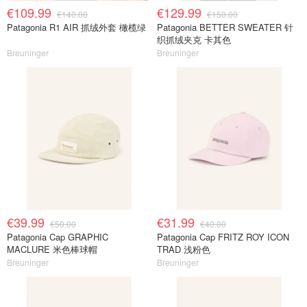
€109.99
€129.99
€140.00
€150.00
Patagonia R1 AIR 抓绒外套 橄榄绿
Patagonia BETTER SWEATER 针
织抓绒夹克 卡其色
Breuninger
Breuninger
€39.99
€31.99
€50.00
€40.00
Patagonia Cap GRAPHIC
Patagonia Cap FRITZ ROY ICON
MACLURE 米色棒球帽
TRAD 浅粉色
Breuninger
Breuninger