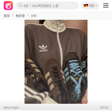
🇩🇪
4折！lulu周四疯狂上新
DE
Boticinal 夏促开抢！
还没结束！&OtherStories大促
Joybuy变相75折 随时失效
速领！Stanley独家85折
疑似霸哥！Camper额外叠85折
Zalando 奥莱闪促！每日更新
Moncler反季囤！5折起+叠9折
Coach Brooklyn仅€192
首页
抢好货
女鞋
Breuninger
08-03