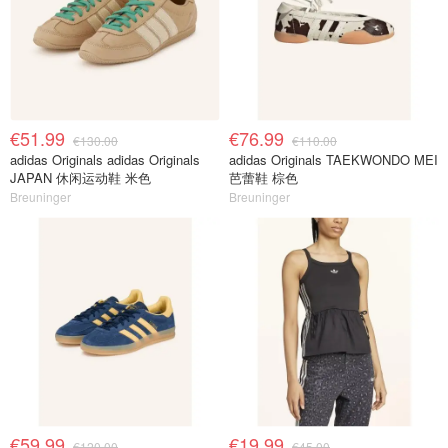
€51.99
€76.99
€130.00
€110.00
adidas Originals adidas Originals
adidas Originals TAEKWONDO MEI
JAPAN 休闲运动鞋 米色
芭蕾鞋 棕色
Breuninger
Breuninger
€59.99
€19.99
€120.00
€45.00