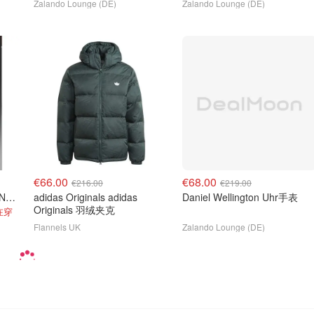
Zalando Lounge (DE)
Zalando Lounge (DE)
€66.00
€68.00
€216.00
€219.00
adidas Originals TAEKWANDO 芭蕾鞋
adidas Originals adidas
Daniel Wellington Uhr手表
Originals 羽绒夹克
在穿
Flannels UK
Zalando Lounge (DE)