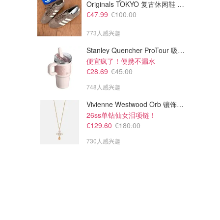
Originals TOKYO 复古休闲鞋 深
棕色
€47.99
€100.00
773人感兴趣
Stanley Quencher ProTour 吸管杯 0.59L
便宜疯了！便携不漏水
€28.69
€45.00
748人感兴趣
Vivienne Westwood Orb 镶饰项链
26ss单钻仙女泪项链！
€129.60
€180.00
730人感兴趣