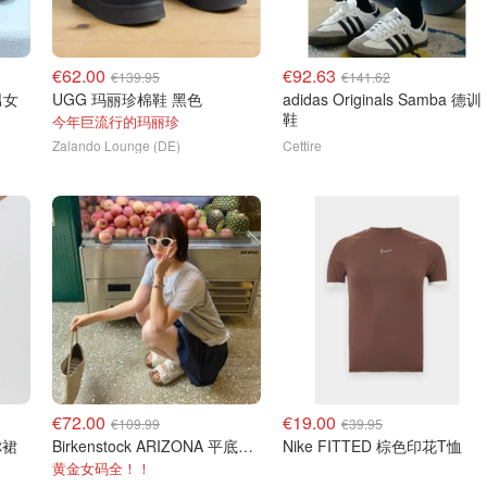
€62.00
€92.63
€139.95
€141.62
UGG 玛丽珍棉鞋 黑色
adidas Originals Samba 德训
鞋
今年巨流行的玛丽珍
Zalando Lounge (DE)
Cettire
€72.00
€19.00
€109.99
€39.95
迷你裙
Birkenstock ARIZONA 平底拖鞋 白色
Nike FITTED 棕色印花T恤
黄金女码全！！