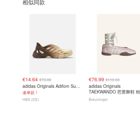
相似同款
€14.64
€76.99
€73.00
€110.00
adidas Originals Adifom Supernova 休闲运动鞋
adidas Originals
TAEKWANDO 芭蕾舞鞋 
凑单款！
HBX (DE)
Breuninger