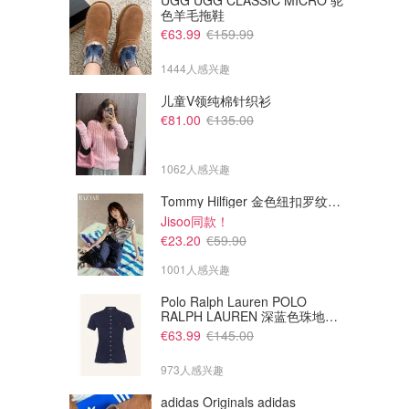
UGG UGG CLASSIC MICRO 驼
色羊毛拖鞋
€63.99
€159.99
1444人感兴趣
儿童V领纯棉针织衫
€81.00
€135.00
1062人感兴趣
Tommy Hilfiger 金色纽扣罗纹背心
Jisoo同款！
£50.00
£65.00
£100.00
£80.00
€23.20
€59.90
adidas Originals Taekwondo
adidas Originals Taekwondo
跆拳道鞋
跆拳道芭蕾鞋
1001人感兴趣
Flannels UK
Flannels UK
Polo Ralph Lauren POLO
RALPH LAUREN 深蓝色珠地布
Polo衫
€63.99
€145.00
973人感兴趣
adidas Originals adidas