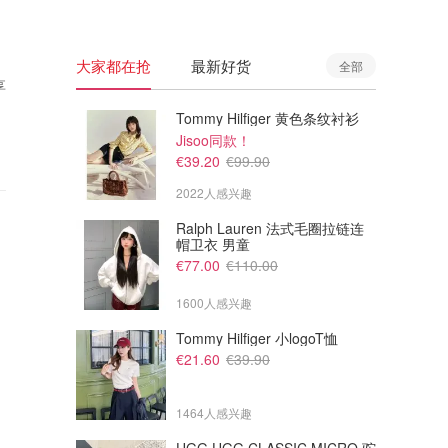
大家都在抢
最新好货
全部
享
Tommy Hilfiger 黄色条纹衬衫
Jisoo同款！
€39.20
€99.90
2022人感兴趣
Ralph Lauren 法式毛圈拉链连
帽卫衣 男童
€77.00
€110.00
1600人感兴趣
Tommy Hilfiger 小logoT恤
€21.60
€39.90
1464人感兴趣