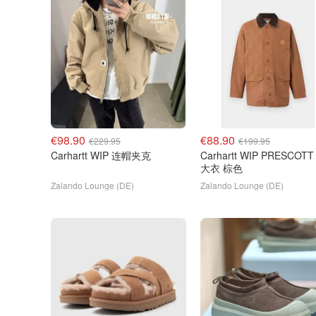
€98.90
€88.90
€229.95
€199.95
Carhartt WIP 连帽夹克
Carhartt WIP PRESCOTT
大衣 棕色
Zalando Lounge (DE)
Zalando Lounge (DE)