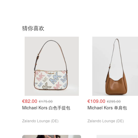
猜你喜欢
€82.00
€109.00
€175.00
€295.00
Michael Kors 白色手提包
Michael Kors 单肩包
Zalando Lounge (DE)
Zalando Lounge (DE)