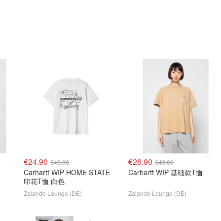
€24.90
€26.90
€49.00
€49.00
Carhartt WIP HOME STATE
Carhartt WIP 基础款T恤
印花T恤 白色
Zalando Lounge (DE)
Zalando Lounge (DE)