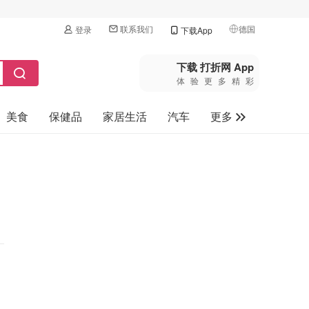
联系我们
德国
登录
下载App
🇺🇸
美国
下载 打折网 App
体验更多精彩
🇨🇳
中国
美食
保健品
家居生活
汽车
更多
🇨🇦
加拿大
🇬🇧
家电数码
英国
母婴玩具
🇩🇪
德国
旅游
🇫🇷
法国
🇮🇹
意大利
🇦🇺
澳洲
🇳🇿
新西兰