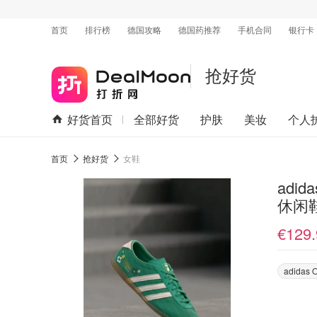
首页
排行榜
德国攻略
德国药推荐
手机合同
银行卡
抢好货
好货首页
全部好货
护肤
美妆
个人
首页
抢好货
女鞋
adid
休闲
€129.
adidas O