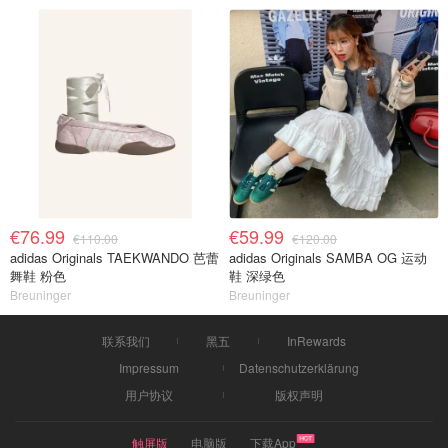
€76.99
€59.99
€110.00
€120.00
adidas Originals TAEKWANDO 芭蕾
adidas Originals SAMBA OG 运动
舞鞋 粉色
鞋 深绿色
Breuninger
Breuninger
联系我们
黑五
InRewards
Impressum
Datenschutzerklärung
用户协议
版权声明
触屏版
电脑版
下载App