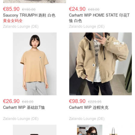
€85.90
€24.90
€190.00
€49.00
Saucony TRIUMPH 跑鞋 白色
Carhartt WIP HOME STATE 印花T
黄金女码全
恤 白色
Zalando Lounge (DE)
Zalando Lounge (DE)
€26.90
€98.90
€49.00
€229.95
Carhartt WIP 基础款T恤
Carhartt WIP 连帽夹克
Zalando Lounge (DE)
Zalando Lounge (DE)