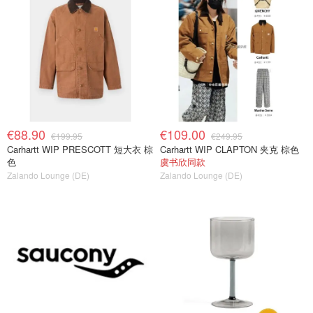
€88.90
€109.00
€199.95
€249.95
Carhartt WIP PRESCOTT 短大衣 棕
Carhartt WIP CLAPTON 夹克 棕色
色
虞书欣同款
Zalando Lounge (DE)
Zalando Lounge (DE)