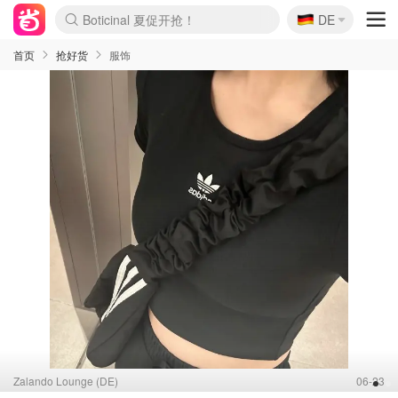
🇩🇪
4折！lulu周四疯狂上新
DE
Boticinal 夏促开抢！
还没结束！&OtherStories大促
Joybuy变相75折 随时失效
速领！Stanley独家85折
疑似霸哥！Camper额外叠85折
Zalando 奥莱闪促！每日更新
Moncler反季囤！5折起+叠9折
Coach Brooklyn仅€192
首页
抢好货
服饰
Zalando Lounge (DE)
06-23
1
2