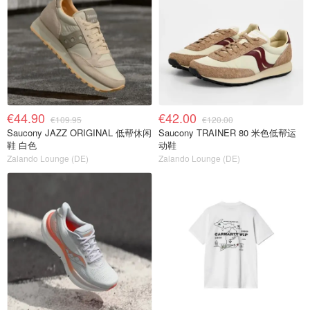
€44.90
€42.00
€109.95
€120.00
Saucony JAZZ ORIGINAL 低帮休闲
Saucony TRAINER 80 米色低帮运
鞋 白色
动鞋
Zalando Lounge (DE)
Zalando Lounge (DE)