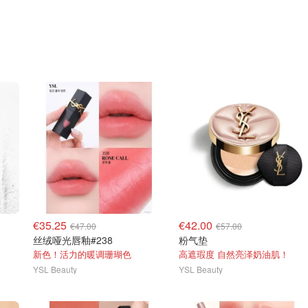
€35.25
€42.00
€47.00
€57.00
丝绒哑光唇釉#238
粉气垫
新色！活力的暖调珊瑚色
高遮瑕度 自然亮泽奶油肌！
YSL Beauty
YSL Beauty