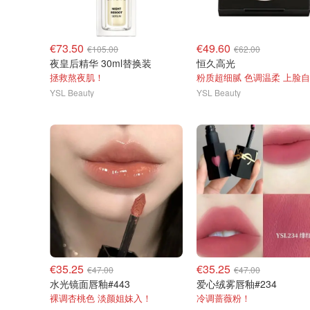
€73.50
€49.60
€105.00
€62.00
夜皇后精华 30ml替换装
恒久高光
拯救熬夜肌！
YSL Beauty
YSL Beauty
€35.25
€35.25
€47.00
€47.00
水光镜面唇釉#443
爱心绒雾唇釉#234
裸调杏桃色 淡颜姐妹入！
冷调蔷薇粉！