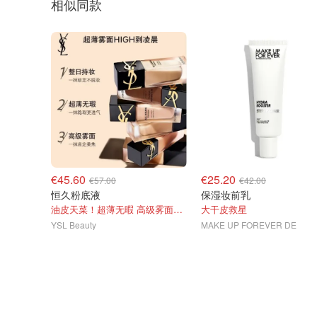
相似同款
€45.60
€25.20
€57.00
€42.00
恒久粉底液
保湿妆前乳
油皮天菜！超薄无暇 高级雾面妆效
大干皮救星
YSL Beauty
MAKE UP FOREVER DE