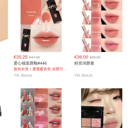
€35.25
€36.00
€47.00
€45.00
爱心镜面唇釉#446
粉管润唇膏
新色补货！通透暖杏色 深唇可用的奶茶色！
YSL Beauty
YSL Beauty