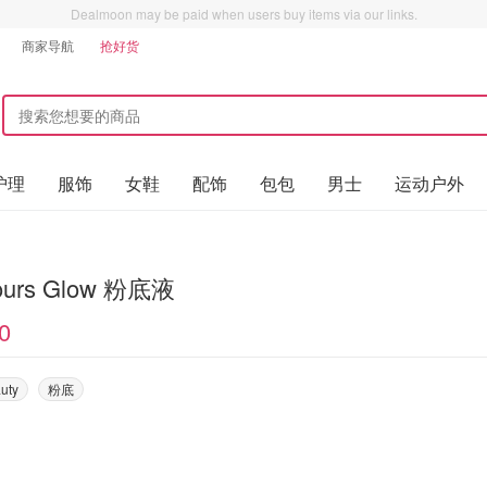
Dealmoon may be paid when users buy items via our links.
商家导航
抢好货
护理
服饰
女鞋
配饰
包包
男士
运动户外
Hours Glow 粉底液
0
uty
粉底