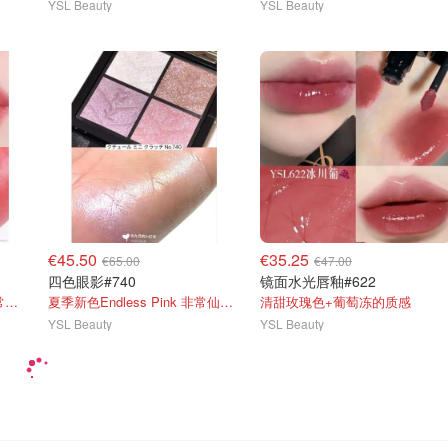
YSL Beauty
YSL Beauty
€45.50
€35.25
€65.00
€47.00
四色眼影#740
镜面水光唇釉#622
新色！温柔清透玫瑰粉，日常又显气色
夏季新色Endless Pink 非常仙的亮片盘！
清甜玫瑰色+葡萄冻的质感
YSL Beauty
YSL Beauty