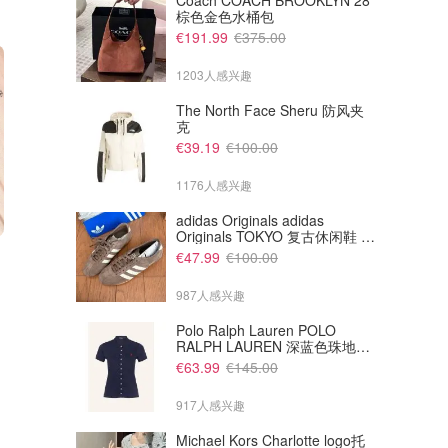
Coach COACH BROOKLYN 28
棕色金色水桶包
€191.99
€375.00
1203人感兴趣
The North Face Sheru 防风夹
克
€39.19
€100.00
1176人感兴趣
adidas Originals adidas
Originals TOKYO 复古休闲鞋 深
€5.99
棕色
€18.80
€11.99
€19.60
€47.99
€100.00
粉底腮红刷 2支 旅行装
滋润 苹果光泽气垫
冲隔壁套装！含这俩！
987人感兴趣
Amazon德国亚马逊
NOTINO
Polo Ralph Lauren POLO
RALPH LAUREN 深蓝色珠地布
Polo衫
€63.99
€145.00
917人感兴趣
Michael Kors Charlotte logo托