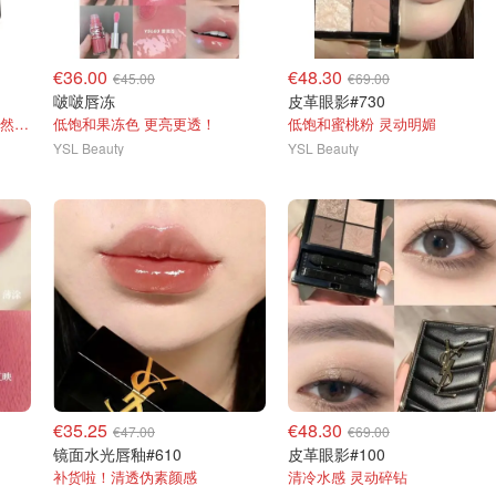
€36.00
€48.30
€45.00
€69.00
啵啵唇冻
皮革眼影#730
粉质超细腻 色调温柔 上脸自然高级
低饱和果冻色 更亮更透！
低饱和蜜桃粉 灵动明媚
YSL Beauty
YSL Beauty
€35.25
€48.30
€47.00
€69.00
镜面水光唇釉#610
皮革眼影#100
补货啦！清透伪素颜感
清冷水感 灵动碎钻