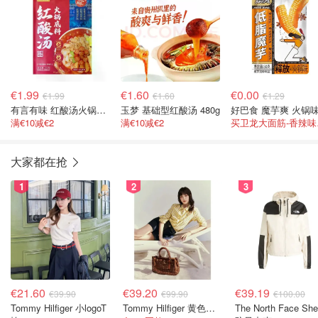
€1.99
€1.60
€0.00
€1.99
€1.60
€1.29
有言有味 红酸汤火锅底料
玉梦 基础型红酸汤 480g
满€10减€2
满€10减€2
买卫
大家都在抢
1
2
3
€21.60
€39.20
€39.19
€39.90
€99.90
€100.00
Tommy Hilfiger 小logoT
Tommy Hilfiger 黄色条纹衬衫
The North Face She