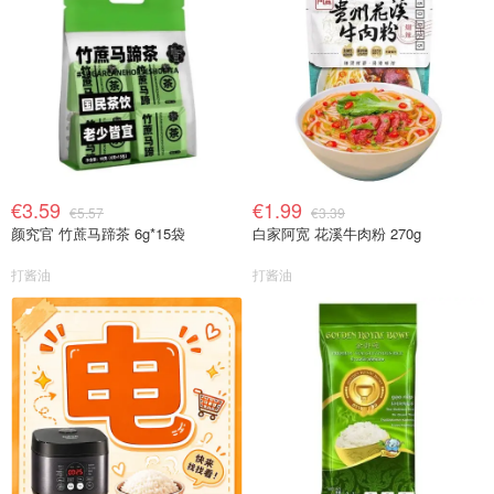
€3.59
€1.99
€5.57
€3.39
颜究官 竹蔗马蹄茶 6g*15袋
白家阿宽 花溪牛肉粉 270g
打酱油
打酱油