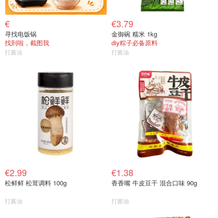
€
€3.79
寻找电饭锅
金御碗 糯米 1kg
找到啦，截图我
diy粽子必备原料
打酱油
打酱油
€2.99
€1.38
松鲜鲜 松茸调料 100g
香香嘴 牛皮豆干 混合口味 90g
打酱油
打酱油