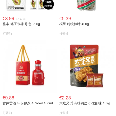
€8.99
€5.39
€14.76
裕丰 糯玉米棒 彩色 220g
福星 特级粽叶 400g
打酱油
打酱油
€9.88
€2.28
古井贡酒 年份原浆 45%vol 100ml
大吃兄 爆有味锅巴 小龙虾味 132g
打酱油
打酱油