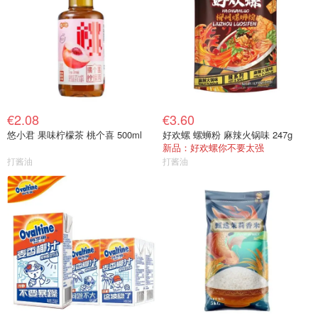
€2.08
€3.60
悠小君 果味柠檬茶 桃个喜 500ml
好欢螺 螺蛳粉 麻辣火锅味 247g
新品：好欢螺你不要太强
打酱油
打酱油