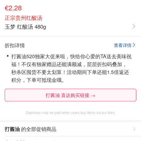
€2.28
正宗贵州红酸汤
玉梦 红酸汤 480g
折扣详情
查看详情
打酱油520独家大促来啦，快给你心爱的TA送去美味祝
福！不仅有独家赠品还能满额减，层层折扣码叠加，
秒杀区囤货不要太划算！活动期间下单还能1.5倍返还
积分，下单可抵现金哦。
打酱油 直达购买链接 →
Dealmoon may be paid when users buy items via our links.
打酱油
的全部促销商品