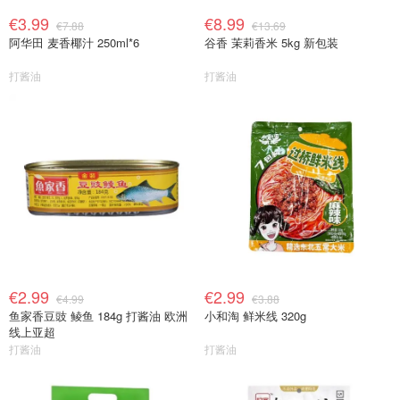
€3.99
€8.99
€7.88
€13.69
阿华田 麦香椰汁 250ml*6
谷香 茉莉香米 5kg 新包装
打酱油
打酱油
€2.99
€2.99
€4.99
€3.88
鱼家香豆豉 鲮鱼 184g 打酱油 欧洲
小和淘 鲜米线 320g
线上亚超
打酱油
打酱油