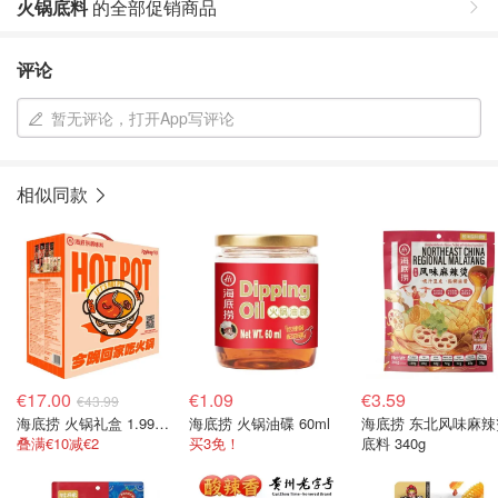
火锅底料
的全部促销商品
评论
暂无评论，打开App写评论
相似同款
€17.00
€1.09
€3.59
€43.99
海底捞 火锅礼盒 1.99千克
海底捞 火锅油碟 60ml
海底捞 东北风味麻辣
叠满€10减€2
买3免！
底料 340g