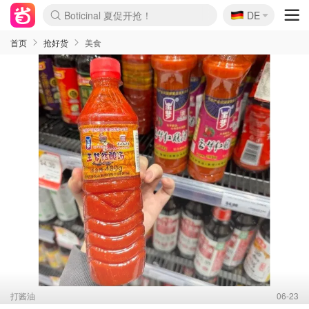
🇩🇪
4折！lulu周四疯狂上新
DE
Boticinal 夏促开抢！
还没结束！&OtherStories大促
Joybuy变相75折 随时失效
速领！Stanley独家85折
疑似霸哥！Camper额外叠85折
Zalando 奥莱闪促！每日更新
Moncler反季囤！5折起+叠9折
Coach Brooklyn仅€192
首页
抢好货
美食
打酱油
06-23