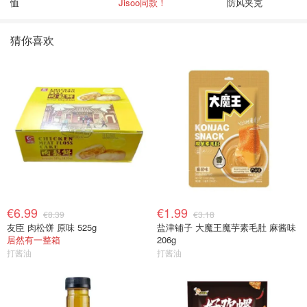
恤
Jisoo同款！
防风夹克
猜你喜欢
€6.99
€1.99
€8.39
€3.18
友臣 肉松饼 原味 525g
盐津铺子 大魔王魔芋素毛肚 麻酱味
居然有一整箱
206g
打酱油
打酱油