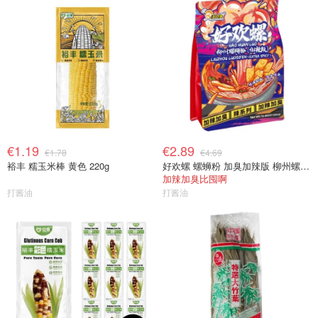
€1.19
€2.89
€1.78
€4.69
裕丰 糯玉米棒 黄色 220g
好欢螺 螺蛳粉 加臭加辣版 柳州螺蛳粉 400g
加辣加臭比囤啊
打酱油
打酱油