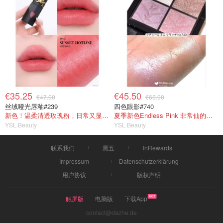
€35.25
€45.50
€47.00
€65.00
丝绒哑光唇釉#239
四色眼影#740
新色！温柔清透玫瑰粉，日常又显气色
夏季新色Endless Pink 非常仙的亮片盘！
YSL Beauty
YSL Beauty
联系我们
黑五
InRewards
Impressum
Datenschutzerklärung
用户协议
版权声明
触屏版
电脑版
下载App
contact@dazhe.de