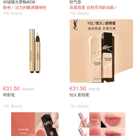
丝绒哑光唇釉#238
粉气垫
新色！活力的暖调珊瑚色
高遮瑕度 自然亮泽奶油肌！
YSL Beauty
YSL Beauty
€31.50
€31.50
€42.00
€42.00
明彩笔
恒久遮瑕蜜
YSL Beauty
YSL Beauty