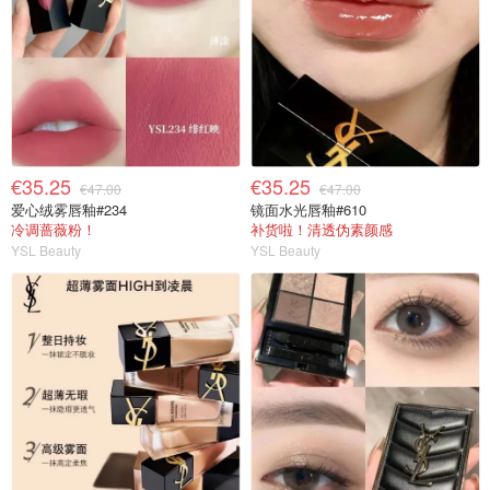
€35.25
€35.25
€47.00
€47.00
爱心绒雾唇釉#234
镜面水光唇釉#610
冷调蔷薇粉！
补货啦！清透伪素颜感
YSL Beauty
YSL Beauty