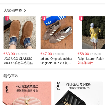
大家都在抢
1
2
3
€63.99
€47.99
€58.00
€159.99
€100.00
€115.00
UGG UGG CLASSIC
adidas Originals adidas
MICRO 驼色羊毛拖鞋
Originals TOKYO 复古
刘亦菲同款
休闲鞋 深棕色
猜你喜欢