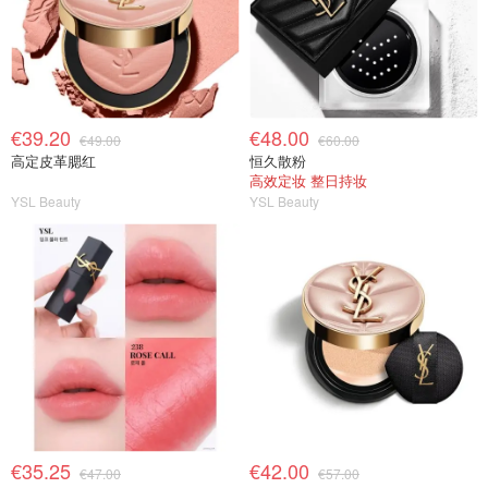
€39.20
€48.00
€49.00
€60.00
高定皮革腮红
恒久散粉
高效定妆 整日持妆
YSL Beauty
YSL Beauty
€35.25
€42.00
€47.00
€57.00