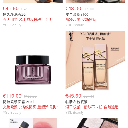
€45.60
€48.30
€57.00
€69.00
恒久粉底液25ml
皮革眼影#100
白天用了 晚上都没斑驳！！！
清冷水感 灵动碎钻
YSL Beauty
YSL Beauty
€110.00
€45.60
€125.00
€57.00
提拉紧致面霜 50ml
帖肤衣粉底液
充盈紧致，淡纹提亮 重塑弹润肌！
混干权威！贴肤不卡粉 自然通透妆效
YSL Beauty
YSL Beauty