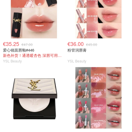
€35.25
€36.00
€47.00
€45.00
爱心镜面唇釉#446
粉管润唇膏
新色补货！通透暖杏色 深唇可用的奶茶色！
YSL Beauty
YSL Beauty