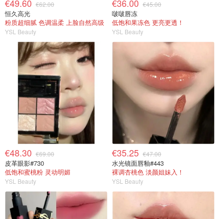
€49.60
€36.00
€62.00
€45.00
恒久高光
啵啵唇冻
粉质超细腻 色调温柔 上脸自然高级
低饱和果冻色 更亮更透！
YSL Beauty
YSL Beauty
€48.30
€35.25
€69.00
€47.00
皮革眼影#730
水光镜面唇釉#443
低饱和蜜桃粉 灵动明媚
裸调杏桃色 淡颜姐妹入！
YSL Beauty
YSL Beauty