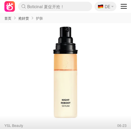
🇩🇪
4折！lulu周四疯狂上新
DE
Boticinal 夏促开抢！
还没结束！&OtherStories大促
Joybuy变相75折 随时失效
速领！Stanley独家85折
疑似霸哥！Camper额外叠85折
Zalando 奥莱闪促！每日更新
Moncler反季囤！5折起+叠9折
Coach Brooklyn仅€192
首页
抢好货
护肤
YSL Beauty
06-23