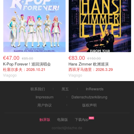
€47.00
€83.00
€85.00
€150.00
K-Pop Forever ! 巡回演唱会
Hans Zimmer 欧洲巡演
杜塞尔多夫：2026.10.21
西班牙马德里：2026.3.29
Viagogo
Viagogo
联系我们
黑五
InRewards
Impressum
Datenschutzerklärung
用户协议
版权声明
触屏版
电脑版
下载App
contact@dazhe.de