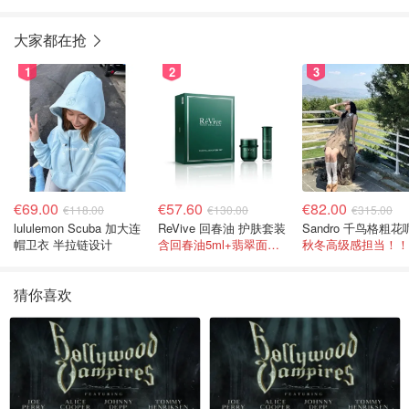
大家都在抢
1
2
3
€69.00
€57.60
€82.00
€118.00
€130.00
€315.00
lululemon Scuba 加大连
ReVive 回春油 护肤套装
帽卫衣 半拉链设计
含回春油5ml+翡翠面霜10ml
秋冬高级感担当！！
猜你喜欢