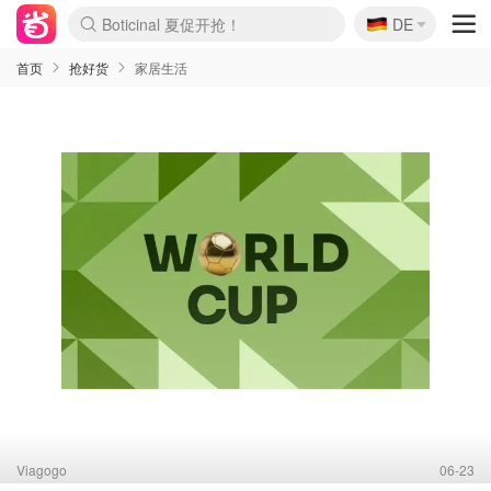
🇩🇪
4折！lulu周四疯狂上新
DE
Boticinal 夏促开抢！
还没结束！&OtherStories大促
Joybuy变相75折 随时失效
速领！Stanley独家85折
疑似霸哥！Camper额外叠85折
Zalando 奥莱闪促！每日更新
Moncler反季囤！5折起+叠9折
Coach Brooklyn仅€192
首页
抢好货
家居生活
Viagogo
06-23