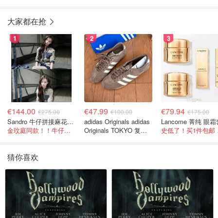
大家都在抢
1
2
3
€144.00
€47.99
€79.94
€275.00
€100.00
€175.00
Sandro 牛仔拼接麻花针织夹克
adidas Originals adidas
Lancome 菁纯 眼
金玟庭同款！！牛仔拼接超有层次感
Originals TOKYO 复古
史低
休闲鞋 深棕色
猜你喜欢