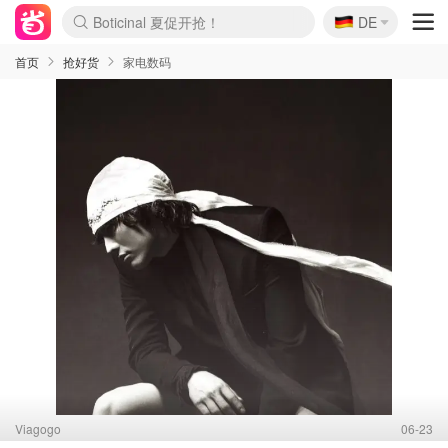
🇩🇪
4折！lulu周四疯狂上新
DE
Boticinal 夏促开抢！
还没结束！&OtherStories大促
Joybuy变相75折 随时失效
速领！Stanley独家85折
疑似霸哥！Camper额外叠85折
Zalando 奥莱闪促！每日更新
Moncler反季囤！5折起+叠9折
Coach Brooklyn仅€192
首页
抢好货
家电数码
Viagogo
06-23