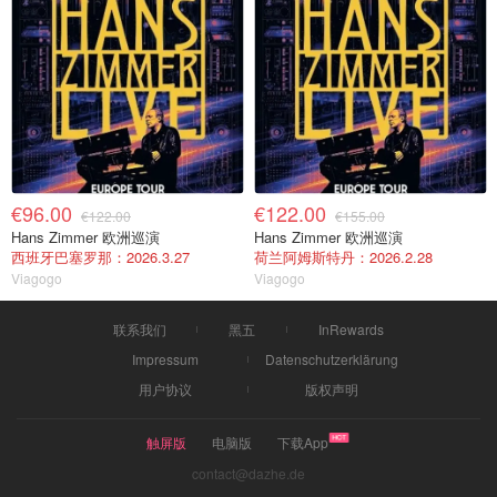
€96.00
€122.00
€122.00
€155.00
Hans Zimmer 欧洲巡演
Hans Zimmer 欧洲巡演
西班牙巴塞罗那：2026.3.27
荷兰阿姆斯特丹：2026.2.28
Viagogo
Viagogo
联系我们
黑五
InRewards
Impressum
Datenschutzerklärung
用户协议
版权声明
触屏版
电脑版
下载App
contact@dazhe.de